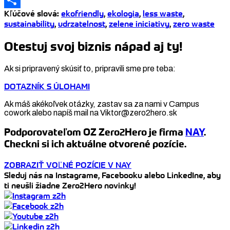
Kľúčové slová
:
ekofriendly
,
ekologia
,
less waste
,
Share
sustainability
,
udrzatelnost
,
zelene iniciativy
,
zero waste
Otestuj svoj biznis nápad aj ty!
Ak si pripravený skúsiť to, pripravili sme pre teba:
DOTAZNÍK S ÚLOHAMI
Ak máš akékoľvek otázky, zastav sa za nami v Campus
cowork alebo napíš mail na Viktor@zero2hero.sk
Podporovateľom OZ Zero2Hero je firma
NAY
.
Checkni si ich aktuálne otvorené pozície.
ZOBRAZIŤ VOĽNÉ POZÍCIE V NAY
Sleduj nás na Instagrame, Facebooku alebo LinkedIne, aby
ti neušli žiadne Zero2Hero novinky!