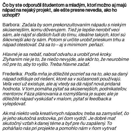
Čo by ste odporučil študentom a mladým, ktorí možno aj majú
nápad na nejaký projekt, ale ešte presne nevedia, ako ho
uchopiť?
Barbora:
Začala by som prekonzultovaním nápadu s niekým
skúsenejším, komu dôverujem. Tiež je lepšie nerobiť veci
sám, ale nájsť si ďalších ľudí do tímu, ideálne takých, ktorí sú
šikovnejší ako ty sám. Potom si určite urobiť prieskum trhu a
nápad otestovať. Dá sa to – aj s minimom peňazí.
Hlavné je sa nebáť, nabrať odvahu a urobiť prvé kroky.
Zlyhaním nie je to, že niečo nevyjde, ale skôr to, že neurobíme
nič pre to, aby to vyšlo. Treba hlavne začať.
Frederika:
Podľa mňa je dôležité pozrieť sa na to, ako sa daný
nápad odlišuje od riešení, ktoré sa v súčasnosti používajú.
Veľa vecí už existuje, ale aj vtedy sa dá nájsť nová pridaná
hodnota. V tom pomáha pýtať sa skúsenejších, podnikateľov,
mentorov. Fáza plánovania a rozmýšľania je super, ale je
dôležité nápad vyskúšať v malom, pýtať si feedback a
vylepšovať.
Ak má niekto veľa kreatívnych nápadov, treba sa zamyslieť, čo
je jeho skutočná srdcovka, pri čom vydrží. Je dobré mať
skutočný vzťah k danej téme a byť pre ňu zapálený. To
poháňalo nás pri projekte a pomohlo nám v ňom vytrvať