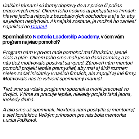
Ďalšími témami sú formy dopravy do a z práce či počas
pracovných ciest. Okrem toho riešime aj podujatia vo firmách,
hlavne jedlo a nápoje z bezobalových obchodov a aj a to, aby
sa jedlom neplytvalo. Ak nejaké zostane, je možné ho zaniesť
napríklad do
Depaul
.
Spomínali ste
Nexteria Leadership Academy
, v čom vám
program najviac pomohol?
Program nám v prvom rade pomohol mať štruktúru, jasné
ciele a plán. Okrem toho sme mali jasne dané termíny, a to
nás tiež motivovalo posúvať sa vpred. Zároveň nám mentori
pomohli projekt lepšie premyslieť, aby mal aj širší rozmer:
nielen začať iniciatívy v našich firmách, ale zapojiť aj iné firmy.
Motivovalo nás to vytvoriť spomínaný manuál.
Tiež sme sa vďaka programu spoznali a mohli pracovať vo
dvojici. V tíme sa pracuje lepšie, niekedy projekt ťahá jedna,
inokedy druhá.
A ako sme už spomínali, Nexteria nám poskytla aj mentoring
a sieť kontaktov. Veľkým prínosom pre nás bola mentorka
Lucka Pašková.