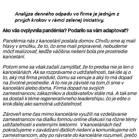
Analýza denného odpadu vo firme je jedným z
prvých krokov v rámci zelenej iniciatívy.
Ako vás ovplyvnila pandémia? Podarilo sa vám adaptovať?
Pandémia nás z kancelárií poslala domov. Chvíľu sme aj mali
hlavy v smútku, že to, čo sme mali pripravené, nebudeme
môcť realizovať, keďže väčšina riešení bola pre prostredie
kancelárií.
Potom sme sa však začali zamýšľať, že to predsa nie je len o
kanceláriách. Ak sa rozprávame o udržateľnosti, tak ide aj o
to, aký má firma produkt, čomu sa venuje a aký to má dopad
na životné prostredie. A to nie je závislé na tom,či sme v
kancelárii alebo doma. Firma dopad na svojich
zamestnancov, zákazníkov a dodávateľov stále má. A tak sme
sa dostali k téme regeneratívneho leadershipu, čo je ešte o
krok ďalej ako samotná udržateľnosť.
Zároveň sme čas mimo kancelárie využili na vzdelávanie
zamestnancov na diaľku formou online diskusií na rôzne témy
udržateľnosti s externými lektormi. V kanceláriách tiež
pokračujeme v zavádzaní ďalších riešení a komunikujeme ich
zamestnancom, aby po návrate do kancelárie rozumeli, prečo