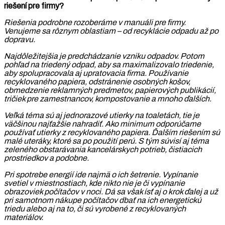
riešení pre firmy?
Riešenia podrobne rozoberáme v manuáli pre firmy.
Venujeme sa rôznym oblastiam – od recyklácie odpadu až po
dopravu.
Najdôležitejšia je predchádzanie vzniku odpadov. Potom
pohľad na triedený odpad, aby sa maximalizovalo triedenie,
aby spolupracovala aj upratovacia firma. Používanie
recyklovaného papiera, odstránenie osobných košov,
obmedzenie reklamných predmetov, papierových publikácií,
tričiek pre zamestnancov, kompostovanie a mnoho ďalších.
Veľká téma sú aj jednorazové utierky na toaletách, tie je
väčšinou najťažšie nahradiť. Ako minimum odporúčame
používať utierky z recyklovaného papiera. Ďalším riešením sú
malé uteráky, ktoré sa po použití perú. S tým súvisí aj téma
zeleného obstarávania kancelárskych potrieb, čistiacich
prostriedkov a podobne.
Pri spotrebe energií ide najmä o ich šetrenie. Vypínanie
svetiel v miestnostiach, kde nikto nie je či vypínanie
obrazoviek počítačov v noci. Dá sa však ísť aj o krok ďalej a už
pri samotnom nákupe počítačov dbať na ich energetickú
triedu alebo aj na to, či sú vyrobené z recyklovaných
materiálov.