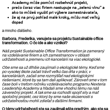
Academy môže pomôcť rozbehnúť projekt,
prečo čoraz viac firiem nastupuje na „zelenú vlnu” a
ako to môžeš využiť pri výbere zamestnávateľa,
že aj na prvý pohľad malé kroky, môžu mať veľký
dopad
a mnoho ďalšieho.
Barbora, Frederika, venujete sa projektu Sustainable office
transformation. O čo ide a ako vznikol?
Náš projekt Sustainable Office Transformation je zameraný
na vzdelávanie firiem a ich zamestnancov v oblasti
udržateľnosti a premenu ich kancelárií na viac ekologické.
Obe sme sa už dlhšie zaujímali o ekologické témy. Keď sme
po vysokej škole začali tráviť veľkú čas dňa v práci, v
kanceláriách, začali sme rozmýšľať nad ekologickými
riešeniami, ktoré by sa tam dali aplikovať. Zároveň sme v tom
čase boli v treťom ročníku vzdelávacieho programu Nexteria
Leadership Academy a hľadali sme vhodnú tému na náš
záverečný projekt. A tak sme sa rozhodli spojiť sily a mať
spoločný projekt, cez ktorý by sme naše skúsenosti s
udržateľnosťou mohli zdieľať s ďalšími firmami.
O témy udržateľnosti ste sa zaujímali ešte predtým, ako ste sa