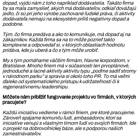
dopad, vyjdú nám z toho napríklad dodávatelia. Takáto firma
by sa mala zamyslieť, akých má dodávateľov, odkiaľ dovážajú
jedlo, či sú pri jeho výrobe zachované ľudské práva, či aktivity
dodávateľa nemajú na ekosystém príliš negatívny dopad a
podobne.
Tým, čo firma predáva a ako to komunikuje, má dopad aj na
zákazníkov. Každá firma sa na to môže pozrieť takto
komplexne a odpovedať si, v ktorých oblastiach hodnotu
pridáva, kde ju uberá a čo s tým môže urobiť.
My s tým pomáhame väčším firmám, hlavne korporátom, v
Bratislave. Mnoho firiem má v súčasnosti len prvoplánové,
jednoduché a lacné aktivity aktivitu typu „poďme sadiť stromy
v národnom parku” a spravia si okolo toho PR. To má veľmi
ďaleko od systematického prístupu k udržateľnosti či k
regeneratívnemu leadershipu.
Môžete nám priblížiť fungovanie projektu vo firmách, v ktorých
pracujete?
Každú iniciatívu vedieme v rámci firiem, pre ktoré pracujeme.
Zároveň spájame komunitu ľudí, ambasádorov, ktorí sa
iniciatíve venujú s vlastným tímom ľudí vo svojich firmách. Ide
o projekt na dobrovoľníckej báze, ale s podporou našich
zamestnávateľov.