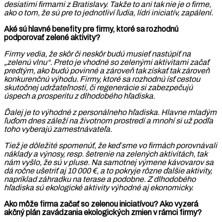
desiatimi firmami z Bratislavy. Takže to ani tak nie je o firme,
ako o tom, že sú pre to jednotliví ľudia, lídri iniciatív, zapálení.
Aké sú hlavné benefity pre firmy, ktoré sa rozhodnú
podporovať zelené aktivity?
Firmy vedia, že skôr či neskôr budú musieť nastúpiť na
„zelenú vlnu“. Preto je vhodné so zelenými aktivitami začať
predtým, ako budú povinné a zároveň tak získať tak zároveň
konkurenčnú výhodu. Firmy, ktoré sa rozhodnú ísť cestou
skutočnej udržateľnosti, či regenerácie si zabezpečujú
úspech a prosperitu z dlhodobého hľadiska.
Ďalej je to výhodné z personálneho hľadiska. Hlavne mladým
ľuďom dnes záleží na životnom prostredí a mnohí si už podľa
toho vyberajú zamestnávateľa.
Tiež je dôležité spomenúť, že keď sme vo firmách porovnávali
náklady a výnosy, resp. šetrenie na zelených aktivitách, tak
nám vyšlo, že sú v pluse. Na samotnej výmene kávovarov sa
dá ročne ušetriť aj 10 000 €, a to pokryje rôzne ďalšie aktivity,
napríklad záhradku na terase a podobne. Z dlhodobého
hľadiska sú ekologické aktivity výhodné aj ekonomicky.
Ako môže firma začať so zelenou iniciatívou? Ako vyzerá
akčný plán zavádzania ekologických zmien v rámci firmy?