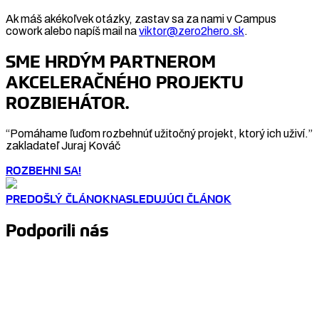
Ak máš akékoľvek otázky, zastav sa za nami v Campus
cowork alebo napíš mail na
viktor@zero2hero.sk
.
SME HRDÝM PARTNEROM
AKCELERAČNÉHO PROJEKTU
ROZBIEHÁTOR.
“Pomáhame ľuďom rozbehnúť užitočný projekt, ktorý ich uživí.”
zakladateľ Juraj Kováč
ROZBEHNI SA!
PREDOŠLÝ ČLÁNOK
NASLEDUJÚCI ČLÁNOK
Podporili nás