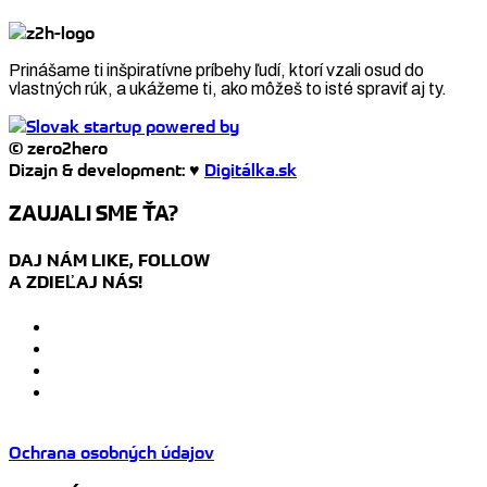
Prinášame ti inšpiratívne príbehy ľudí, ktorí vzali osud do
vlastných rúk, a ukážeme ti, ako môžeš to isté spraviť aj ty.
© zero2hero
Dizajn & development: ♥
Digitálka.sk
ZAUJALI SME ŤA?
DAJ NÁM LIKE, FOLLOW
A ZDIEĽAJ NÁS!
Ochrana osobných údajov