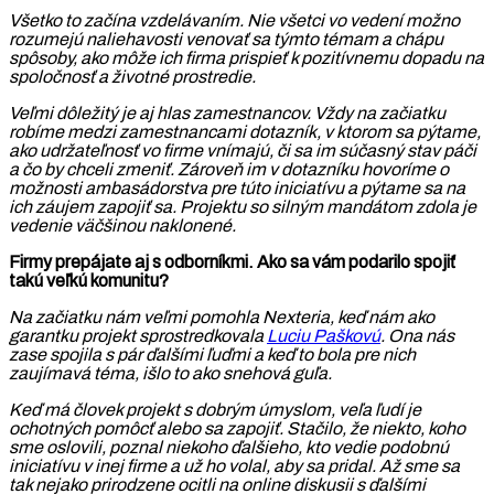
Všetko to začína vzdelávaním. Nie všetci vo vedení možno
rozumejú naliehavosti venovať sa týmto témam a chápu
spôsoby, ako môže ich firma prispieť k pozitívnemu dopadu na
spoločnosť a životné prostredie.
Veľmi dôležitý je aj hlas zamestnancov. Vždy na začiatku
robíme medzi zamestnancami dotazník, v ktorom sa pýtame,
ako udržateľnosť vo firme vnímajú, či sa im súčasný stav páči
a čo by chceli zmeniť. Zároveň im v dotazníku hovoríme o
možnosti ambasádorstva pre túto iniciatívu a pýtame sa na
ich záujem zapojiť sa. Projektu so silným mandátom zdola je
vedenie väčšinou naklonené.
Firmy prepájate aj s odborníkmi. Ako sa vám podarilo spojiť
takú veľkú komunitu?
Na začiatku nám veľmi pomohla Nexteria, keď nám ako
garantku projekt sprostredkovala
Luciu Paškovú
. Ona nás
zase spojila s pár ďalšími ľuďmi a keď to bola pre nich
zaujímavá téma, išlo to ako snehová guľa.
Keď má človek projekt s dobrým úmyslom, veľa ľudí je
ochotných pomôcť alebo sa zapojiť. Stačilo, že niekto, koho
sme oslovili, poznal niekoho ďalšieho, kto vedie podobnú
iniciatívu v inej firme a už ho volal, aby sa pridal. Až sme sa
tak nejako prirodzene ocitli na online diskusii s ďalšími