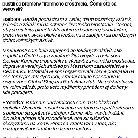
pustili do premeny firemného prostredia. Čomu ste sa
venovali?
Barbora:
Keďže pochádzam z Tatier, mám pozitívny vzťah k
prírode a záleží mi na ochrane životného prostredia. Chcem,
aby sa na tejto planéte žilo dobre aj budúcim generáciám,
preto mením svoje okolie k lepšiemu a zapájam sa do rôznych
dobrovoľníckych aktivít.
V minulosti som bola zapojená do lokálnych aktivít, ako
napríklad Čisté hory a zdieľané Žlté bicykle a bola som
členkou Komisie
urbanistiky a výstavby, životného prostredia,
dopravy a verejných služieb
pri Mestskom zastupiteľstve v
Kežmarku. V Bratislave som organizovala rôzne podujatia na
eko témy pre mladých ľudí, v rámci môjho pôsobenia v
organizácii Global Shapers Bratislava Hub. Na udržateľnosti
mi veľmi záleží, preto tieto myšlienky prinášam aj do firmy,
kde pracujem.
Frederika:
K témam udržateľnosti som mala blízko od
malička. Najväčší zmysel mi dáva vrátenie sa späť k prírode a
s pokorou sa správať k zdrojom Zeme. Ako vravia Indiáni,
človek a príroda nie sú oddelené, oba sú súčasťou
ekosystému na Zemi. Preto sa vzdelávam v tom, ako
pristupovať udržateľne k nášmu priestoru.