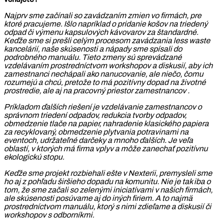
Najprv sme začínali so zavádzaním zmien vo firmách, pre
ktoré pracujeme. Išlo napríklad o pridanie košov na triedený
odpad či výmenu kapsulových kávovarov za štandardné.
Keďže sme si prešli celým procesom zavádzania less waste
kancelárií, naše skúsenosti a nápady sme spísali do
podrobného manuálu. Tieto zmeny sú sprevádzané
vzdelávaním prostredníctvom workshopov a diskusií, aby ich
zamestnanci nechápali ako nanucovanie, ale niečo, čomu
rozumejú a chcú, pretože to má pozitívny dopad na životné
prostredie, ale aj na pracovný priestor zamestnancov .
Príkladom ďalších riešení je vzdelávanie zamestnancov o
správnom triedení odpadov, redukcia tvorby odpadov,
obmedzenie tlače na papier, nahradenie klasického papiera
za recyklovaný, obmedzenie plytvania potravinami na
eventoch, udržateľné darčeky a mnoho ďalších. Je veľa
oblastí, v ktorých má firma vplyv a môže zanechať pozitívnu
ekologickú stopu.
Keďže sme projekt rozbiehali ešte v Nexterii, premysleli sme
ho aj z pohľadu širšieho dopadu na komunitu. Nie je tak iba o
tom, že sme začali so zelenými iniciatívami v našich firmách,
ale skúsenosti posúvame aj do iných firiem. A to najmä
prostredníctvom manuálu, ktorý s nimi zdieľame a diskusií či
workshopov s odborníkmi.