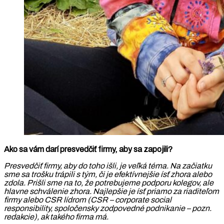
Ako sa vám darí presvedčiť firmy, aby sa zapojili?
Presvedčiť firmy, aby do toho išli, je veľká téma. Na začiatku
sme sa trošku trápili s tým, či je efektívnejšie ísť zhora alebo
zdola. Prišli sme na to, že potrebujeme podporu kolegov, ale
hlavne schválenie zhora. Najlepšie je ísť priamo za riaditeľom
firmy alebo CSR lídrom (CSR – corporate social
responsibility, spoločensky zodpovedné podnikanie – pozn.
redakcie), ak takého firma má.