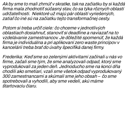
Ak by sme to mali zhrnúť v skratke, tak na začiatku by si každá
firma mala zhodnotiť súčasný stav, čo sa týka rôznych oblastí
udržateľnosti. Niektoré už majú pár oblastí vyriešených,
zatiaľ čo iné sú na začiatku tejto transformačnej cesty.
Potom si treba určiť ciele: čo chceme v jednotlivých
oblastiach dosiahnuť, stanoviť si deadline a naviazať na to
vzdelávanie zamestnancov. Je dôležité spomenúť, že každá
firma je individuálna a pri aplikovaní zero waste princípov v
kancelárii treba brať do úvahy špecifiká danej firmy.
Frederika: Keď sme so zelenými aktivitami začínali u nás vo
firme, začali sme tým, že sme analyzovali odpad, ktorý sme
vyprodukovali za jeden deň. Jednoducho sme na konci dňa
chodili ako smetiari, vzali sme všetok odpad vyprodukovaný
300 zamestnancami a skúmali sme jeho obsah – čo sme
spotrebovali a vyhodili, aby sme vedeli, akú máme
štartovaciu čiaru.