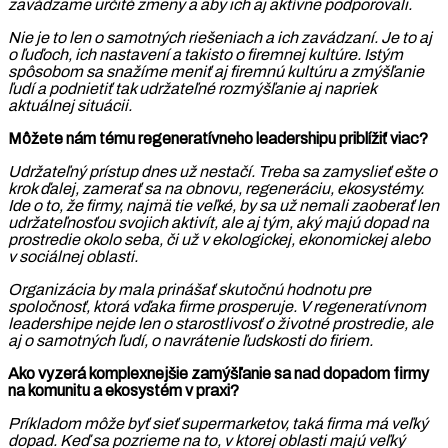
zavádzame určité zmeny a aby ich aj aktívne podporovali.
Nie je to len o samotných riešeniach a ich zavádzaní. Je to aj
o ľuďoch, ich nastavení a takisto o firemnej kultúre. Istým
spôsobom sa snažíme meniť aj firemnú kultúru a zmýšľanie
ľudí a podnietiť tak udržateľné rozmýšľanie aj napriek
aktuálnej situácii.
Môžete nám tému regeneratívneho leadershipu priblížiť viac?
Udržateľný prístup dnes už nestačí. Treba sa zamyslieť ešte o
krok ďalej, zamerať sa na obnovu, regeneráciu, ekosystémy.
Ide o to, že firmy, najmä tie veľké, by sa už nemali zaoberať len
udržateľnosťou svojich aktivít, ale aj tým, aký majú dopad na
prostredie okolo seba, či už v ekologickej, ekonomickej alebo
v sociálnej oblasti.
Organizácia by mala prinášať skutočnú hodnotu pre
spoločnosť, ktorá vďaka firme prosperuje. V regeneratívnom
leadershipe nejde len o starostlivosť o životné prostredie, ale
aj o samotných ľudí, o navrátenie ľudskosti do firiem.
Ako vyzerá komplexnejšie zamýšľanie sa nad dopadom firmy
na komunitu a ekosystém v praxi?
Príkladom môže byť sieť supermarketov, taká firma má veľký
dopad. Keď sa pozrieme na to, v ktorej oblasti majú veľký