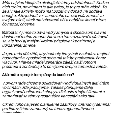
Mňa najviac lákajú tie ekologické témy udržateľnosti. Keď na
nich robím, nevnímam to ako prácu, je to pre mňa vášeň. To,
že aj malé aktivity môžu mať pozitívny dopad, mi dodáva
energiu. Ako jednotlivci vieme toho naozaj veľa zmeniť vo
svojom okolí, stačí mať otvorené oči a nebáť sa konať v tom,
čo naozaj chceme.
Barbora:
Aj mne to dáva veľký zmysel a chcela som hlavne
dosiahnuť reálnu zmenu. Nie len o tom rozprávať a sťažovať
sa, ale hoci aj malými krokmi prispievať k pozitívnej a
udržateľnej zmene.
Je pre mňa dôležité, aby hodnoty firmy boli v súlade s mojimi
hodnotami a v poslednej dobe má takúto preferenciu čoraz
viac ľudí. Hlavne mladej generácii záleží na životnom
prostredí a zohľadňujú to pri výbere svojho zamestnávateľa.
Aké máte s projektom plány do budúcna?
V prvom rade chceme pokračovať v individuálnych aktivitách
vo firmách, kde pracujeme. Taktiež plánujeme ďalej
organizovať online workshopy a diskusie s inými firmami a
zameriavať sa témy presahujúce kanceláriu ako takú.
Okrem toho na jeseň plánujeme zážitkový víkendový seminár
pre lídrov firiem zameraný na tému regeneratívneho
leadershipu.