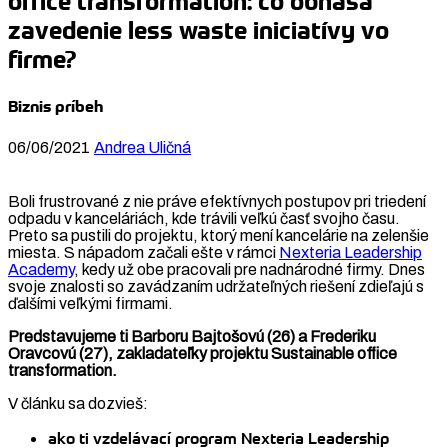
office transformation: čo obnáša
zavedenie less waste iniciatívy vo
firme?
Biznis príbeh
06/06/2021
Andrea Uličná
Boli frustrované z nie práve efektívnych postupov pri triedení
odpadu v kanceláriách, kde trávili veľkú časť svojho času.
Preto sa pustili do projektu, ktorý mení kancelárie na zelenšie
miesta. S nápadom začali ešte v rámci
Nexteria Leadership
Academy
, kedy už obe pracovali pre nadnárodné firmy. Dnes
svoje znalosti so zavádzaním udržateľných riešení zdieľajú s
ďalšími veľkými firmami.
Predstavujeme ti Barboru Bajtošovú (26) a Frederiku
Oravcovú (27), zakladateľky projektu Sustainable office
transformation.
V článku sa dozvieš:
ako ti vzdelávací program Nexteria Leadership