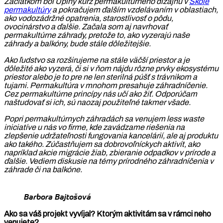
Začiatkom bol Úplný kurz permakultúrneho dizajnu v
Škole
permakultúry
a pokračujem ďalším vzdelávaním v oblastiach,
ako vodozádržné opatrenia, starostlivosť o pôdu,
ovocinárstvo a ďalšie. Začala som aj navrhovať
permakultúrne záhrady, pretože to, ako vyzerajú naše
záhrady a balkóny, bude stále dôležitejšie.
Ako ľudstvo sa rozširujeme na stále väčší priestor a je
dôležité ako vyzerá, či si v ňom nájdu rôzne prvky ekosystému
priestor alebo je to pre ne len sterilná púšť s trávnikom a
tujami. Permakultúra v mnohom presahuje záhradníčenie.
Cez permakultúrne princípy nás učí ako žiť. Odporúčam
naštudovať si ich, sú naozaj použiteľné takmer všade.
Popri permakultúrnych záhradách sa venujem less waste
iniciatíve u nás vo firme, kde zavádzame riešenia na
zlepšenie udržateľnosti fungovania kancelárií, ale aj produktu
ako takého. Zúčastňujem sa dobrovoľníckych aktivít, ako
napríklad akcie migrácie žiab, zbieranie odpadkov v prírode a
ďalšie. Vediem diskusie na témy prírodného záhradníčenia v
záhrade či na balkóne.
Barbora Bajtošová
Ako sa váš projekt vyvíjal? Ktorým aktivitám sa v rámci neho
venujete?