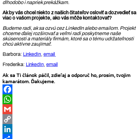
dlhodobo i napriek prekážkam.
Ak by vás chcel niekto z našich čitateľov osloviť a dozvedieť sa
viac o vašom projekte, ako vás môže kontaktovať?
Budeme radi, ak sa ozvú cez LinkedIn alebo emailom. Projekt
chceme ďalej rozširovať a veľmi radi poskytneme naše
skúsenosti a materiály firmám, ktoré sa o tému udržateľnosti
chcú aktívne zaujímať.
Barbora:
LinkedIn
,
email
Frederika:
LinkedIn
,
email
Ak sa Ti článok páčil, zdieľaj a odporuč ho, prosím, tvojim
kamarátom. Ďakujeme.
Facebook
WhatsApp
Gmail
Copy
Link
LinkedIn