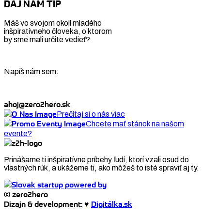
DAJ NÁM TIP
Máš vo svojom okolí mladého
inšpiratívneho človeka, o ktorom
by sme mali určite vedieť?
Napíš nám sem:
ahoj@zero2hero.sk
Prečítaj si o nás viac
Chcete mať stánok na našom
evente?
Prinášame ti inšpiratívne príbehy ľudí, ktorí vzali osud do
vlastných rúk, a ukážeme ti, ako môžeš to isté spraviť aj ty.
© zero2hero
Dizajn & development: ♥
Digitálka.sk