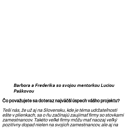
Barbora a Frederika so svojou mentorkou Luciou
Paškovou
Čo považujete sa doteraz najväčší úspech vášho projektu?
Teší nás, že už aj na Slovensku, kde je téma udržateľnosti
ešte v plienkach, sa o ňu začínajú zaujímať firmy so stovkami
zamestnancov. Takéto veľké firmy môžu mať naozaj veľký
pozitívny dopad nielen na svojich zamestnancov, ale aj na