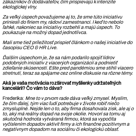
zákazníkov či dodávateľov, čím prispievajú k intenzite
ekologickej vlny.
Za veľký úspech považujeme aj to, že sme túto iniciatívu
priniesli do firiem my, rádoví zamestnanci. I keď to nebolo
ľahké, nakoniec sa iniciatívy rozbehli a majú úspech. To
poukazuje na možný dopad jednotlivca.
Mali sme tiež príležitosť prispieť článkom o našej iniciatíve do
časopisu CEO & HR Live.
Ďalším úspechom je, že sa nám podarilo spojiť lídrov
podobných iniciatív z viacerých organizácií a podnietiť
zdieľanie skúseností. Ešte pred pandémiou sme stihli viacero
stretnutí, teraz sa spájame cez online diskusie na rôzne témy.
Aká je vaša motivácia rozširovať myšlienky udržateľných
kancelárii? Čo vám to dáva?
Frederika:
Mne to v prvom rade dáva veľký zmysel. Myslím,
že čím ďalej, tým viac ľudí potrebuje v živote robiť niečo
zmysluplné. Nejde len o to, aby firma dosahovala zisk, ale aj o
to, aký má reálny dopad na svoje okolie. Hovorí sa tomu aj
skutočná hodnota vytváraná firmou, ktorá sa vypočíta
vyčíslením dopadov aktivít firmy a ich finančne pozitívnym a
negatívnym dopadom na sociálnu či ekologickú oblasť.