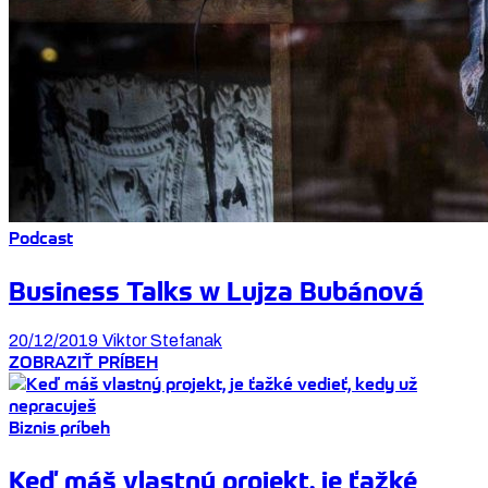
Podcast
Business Talks w Lujza Bubánová
20/12/2019
Viktor Stefanak
ZOBRAZIŤ PRÍBEH
Biznis príbeh
Keď máš vlastný projekt, je ťažké