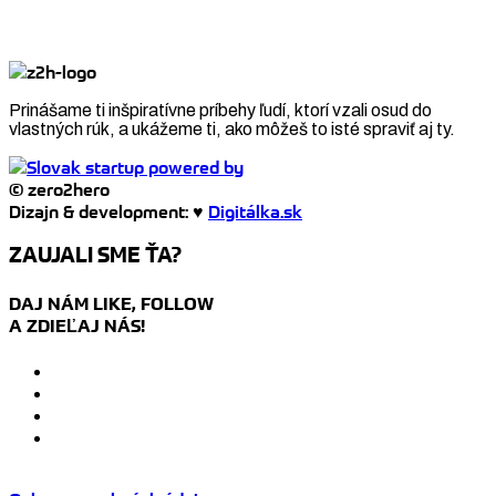
Prinášame ti inšpiratívne príbehy ľudí, ktorí vzali osud do
vlastných rúk, a ukážeme ti, ako môžeš to isté spraviť aj ty.
© zero2hero
Dizajn & development: ♥
Digitálka.sk
ZAUJALI SME ŤA?
DAJ NÁM LIKE, FOLLOW
A ZDIEĽAJ NÁS!