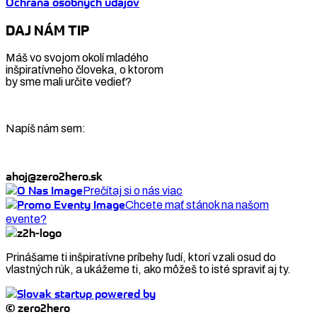
Ochrana osobných údajov
DAJ NÁM TIP
Máš vo svojom okolí mladého
inšpiratívneho človeka, o ktorom
by sme mali určite vedieť?
Napíš nám sem:
ahoj@zero2hero.sk
Prečítaj si o nás viac
Chcete mať stánok na našom
evente?
Prinášame ti inšpiratívne príbehy ľudí, ktorí vzali osud do
vlastných rúk, a ukážeme ti, ako môžeš to isté spraviť aj ty.
© zero2hero