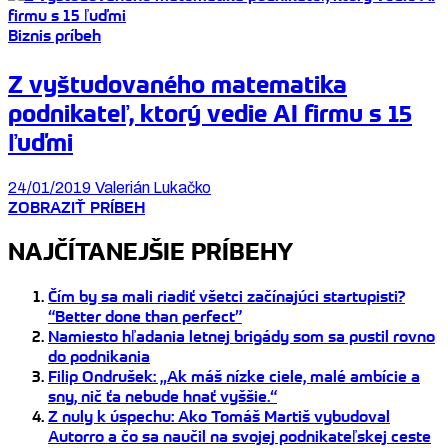
Biznis príbeh
Z vyštudovaného matematika
podnikateľ, ktorý vedie AI firmu s 15
ľuďmi
24/01/2019
Valerián Lukačko
ZOBRAZIŤ PRÍBEH
NAJČÍTANEJŠIE PRÍBEHY
Čím by sa mali riadiť všetci začínajúci startupisti?
“Better done than perfect”
Namiesto hľadania letnej brigády som sa pustil rovno
do podnikania
Filip Ondrušek: „Ak máš nízke ciele, malé ambície a
sny, nič ťa nebude hnať vyššie.“
Z nuly k úspechu: Ako Tomáš Martiš vybudoval
Autorro a čo sa naučil na svojej podnikateľskej ceste