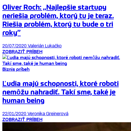
Oliver Roch: „Najlepšie startupy
neriešia problém, ktorý tu je teraz.
Riešia problém, ktorý tu bude o tri
roky”
20/07/2020
Valerián Lukačko
ZOBRAZIŤ PRÍBEH
Biznis príbeh
Ľudia majú schopnosti, ktoré roboti
nemôžu nahradiť. Takí sme, také je
human being
22/01/2020
Veronika Greinerová
ZOBRAZIŤ PRÍBEH