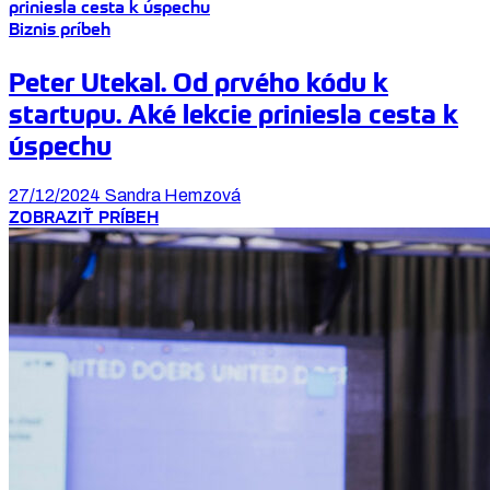
Biznis príbeh
Peter Utekal. Od prvého kódu k
startupu. Aké lekcie priniesla cesta k
úspechu
27/12/2024
Sandra Hemzová
ZOBRAZIŤ PRÍBEH