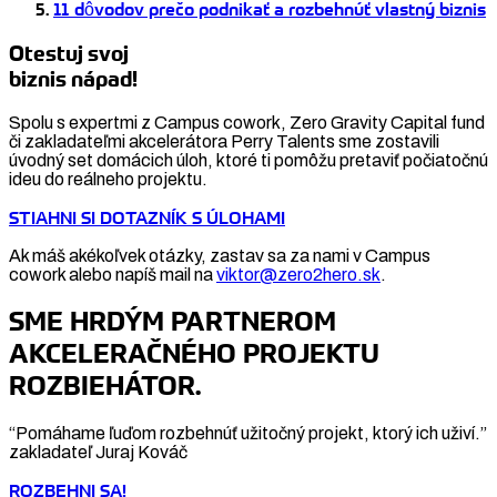
11 dôvodov prečo podnikať a rozbehnúť vlastný biznis
Otestuj svoj
biznis nápad!
Spolu s expertmi z Campus cowork, Zero Gravity Capital fund
či zakladateľmi akcelerátora Perry Talents sme zostavili
úvodný set domácich úloh, ktoré ti pomôžu pretaviť počiatočnú
ideu do reálneho projektu.
STIAHNI SI DOTAZNÍK S ÚLOHAMI
Ak máš akékoľvek otázky, zastav sa za nami v Campus
cowork alebo napíš mail na
viktor@zero2hero.sk
.
SME HRDÝM PARTNEROM
AKCELERAČNÉHO PROJEKTU
ROZBIEHÁTOR.
“Pomáhame ľuďom rozbehnúť užitočný projekt, ktorý ich uživí.”
zakladateľ Juraj Kováč
ROZBEHNI SA!