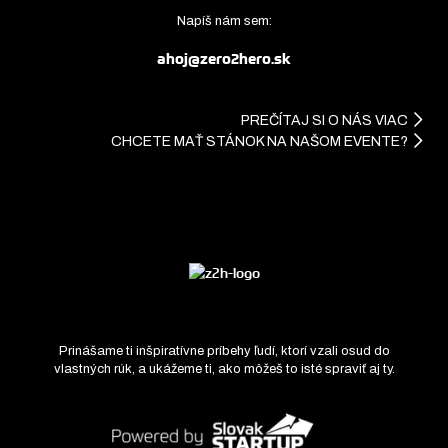
Napíš nám sem:
ahoj@zero2hero.sk
PREČÍTAJ SI O NÁS VIAC
CHCETE MAŤ STÁNOK NA NAŠOM EVENTE?
Prinášame ti inšpiratívne príbehy ľudí, ktorí vzali osud do
vlastných rúk, a ukážeme ti, ako môžeš to isté spraviť aj ty.