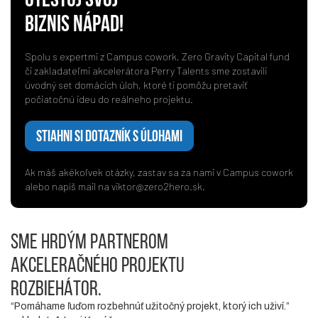
BIZNIS NÁPAD!
Spolu s expertmi z Campus cowork, Zero Gravity Capital fund
či zakladateľmi akcelerátora Perry Talents sme zostavili
úvodný set domácich úloh, ktoré ti pomôžu pretaviť
počiatočnú ideu do reálneho projektu.
STIAHNI SI DOTAZNÍK S ÚLOHAMI
Ak máš akékoľvek otázky, zastav sa za nami v Campus cowork
alebo napíš mail na
viktor@zero2hero.sk
.
SME HRDÝM PARTNEROM
AKCELERAČNÉHO PROJEKTU
ROZBIEHÁTOR.
“Pomáhame ľuďom rozbehnúť užitočný projekt, ktorý ich uživí.”