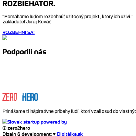
ROZBIEHÁTOR.
“Pomáhame ľuďom rozbehnúť užitočný projekt, ktorý ich uživí.”
zakladateľ Juraj Kováč
ROZBEHNI SA!
Podporili nás
Prinášame ti inšpiratívne príbehy ľudí, ktorí vzali osud do vlastný
© zero2hero
Dizajn & development: ♥
Digitálka.sk