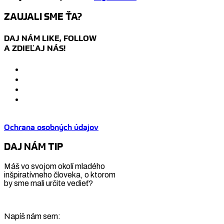
ZAUJALI SME ŤA?
DAJ NÁM LIKE, FOLLOW
A ZDIEĽAJ NÁS!
Ochrana osobných údajov
DAJ NÁM TIP
Máš vo svojom okolí mladého
inšpiratívneho človeka, o ktorom
by sme mali určite vedieť?
Napíš nám sem: