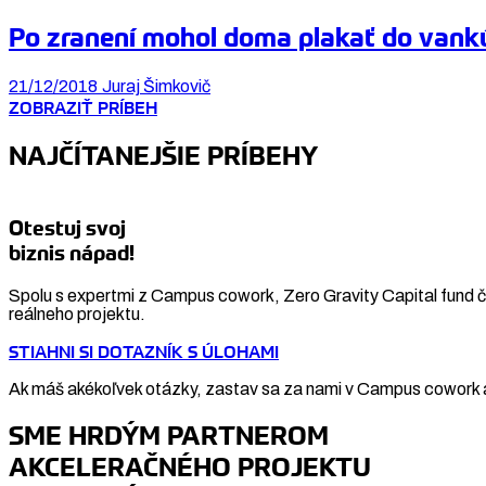
Po zranení mohol doma plakať do vankú
21/12/2018
Juraj Šimkovič
ZOBRAZIŤ PRÍBEH
NAJČÍTANEJŠIE PRÍBEHY
Otestuj svoj
biznis nápad!
Spolu s expertmi z Campus cowork, Zero Gravity Capital fund či
reálneho projektu.
STIAHNI SI DOTAZNÍK S ÚLOHAMI
Ak máš akékoľvek otázky, zastav sa za nami v Campus cowork a
SME HRDÝM PARTNEROM
AKCELERAČNÉHO PROJEKTU