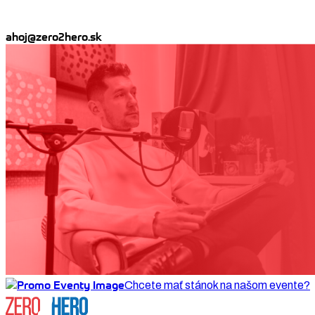
ahoj@zero2hero.sk
Chcete mať stánok na našom evente?