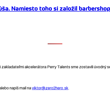
ša. Namiesto toho si založil barbersho
 zakladateľmi akcelerátora Perry Talents sme zostavili úvodný se
lebo napíš mail na
viktor@zero2hero.sk
.