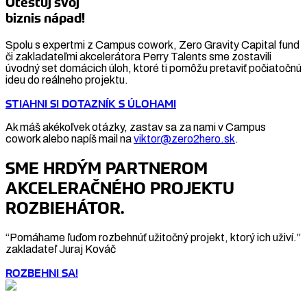
Otestuj svoj
biznis nápad!
Spolu s expertmi z Campus cowork, Zero Gravity Capital fund
či zakladateľmi akcelerátora Perry Talents sme zostavili
úvodný set domácich úloh, ktoré ti pomôžu pretaviť počiatočnú
ideu do reálneho projektu.
STIAHNI SI DOTAZNÍK S ÚLOHAMI
Ak máš akékoľvek otázky, zastav sa za nami v Campus
cowork alebo napíš mail na
viktor@zero2hero.sk
.
SME HRDÝM PARTNEROM
AKCELERAČNÉHO PROJEKTU
ROZBIEHÁTOR.
“Pomáhame ľuďom rozbehnúť užitočný projekt, ktorý ich uživí.”
zakladateľ Juraj Kováč
ROZBEHNI SA!