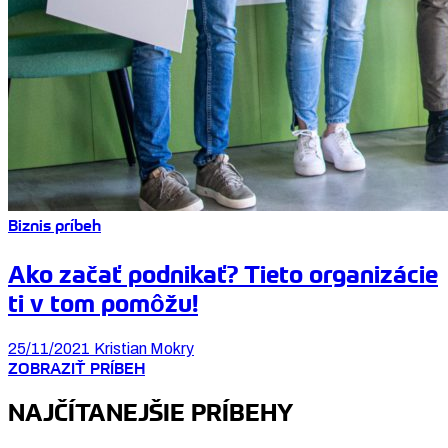
Biznis príbeh
Ako začať podnikať? Tieto organizácie
ti v tom pomôžu!
25/11/2021
Kristian Mokry
ZOBRAZIŤ PRÍBEH
NAJČÍTANEJŠIE PRÍBEHY