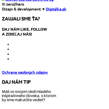
© zero2hero
Dizajn & development: ♥
Digitálka.sk
ZAUJALI SME ŤA?
DAJ NÁM LIKE, FOLLOW
A ZDIEĽAJ NÁS!
Ochrana osobných údajov
DAJ NÁM TIP
Máš vo svojom okolí mladého
inšpiratívneho človeka, o ktorom
by sme mali určite vedieť?