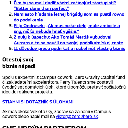
Čím by sa mali riadiť všetci začínajúci startupisti?
“Better done than perfect”
Namiesto hľadania letnej brigády som sa pustil rovno
do podnikania
Filip Ondrušek: „Ak máš nízke ciele, malé ambície a
sny, nič ťa nebude hnať vyššie.“
Z nuly k úspechu: Ako Tomáš Martiš vybudoval
Autorro a čo sa naučil na svojej podnikateľskej ceste
11 dôvodov prečo podnikať a rozbehnúť vlastný biznis
Otestuj svoj
biznis nápad!
Spolu s expertmi z Campus cowork, Zero Gravity Capital fund
či zakladateľmi akcelerátora Perry Talents sme zostavili
úvodný set domácich úloh, ktoré ti pomôžu pretaviť počiatočnú
ideu do reálneho projektu.
STIAHNI SI DOTAZNÍK S ÚLOHAMI
Ak máš akékoľvek otázky, zastav sa za nami v Campus
cowork alebo napíš mail na
viktor@zero2hero.sk
.