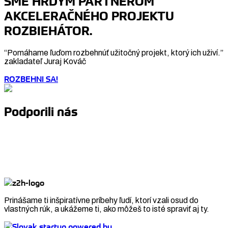
SME HRDÝM PARTNEROM
AKCELERAČNÉHO PROJEKTU
ROZBIEHÁTOR.
“Pomáhame ľuďom rozbehnúť užitočný projekt, ktorý ich uživí.”
zakladateľ Juraj Kováč
ROZBEHNI SA!
Podporili nás
Prinášame ti inšpiratívne príbehy ľudí, ktorí vzali osud do
vlastných rúk, a ukážeme ti, ako môžeš to isté spraviť aj ty.