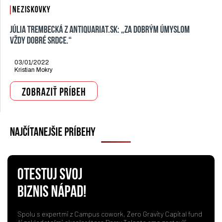
NEZISKOVKY
JÚLIA TREMBECKÁ Z ANTIQUARIAT.SK: „ZA DOBRÝM ÚMYSLOM JE
VŽDY DOBRÉ SRDCE.“
03/01/2022
Kristian Mokry
ZOBRAZIŤ PRÍBEH
NAJČÍTANEJŠIE PRÍBEHY
OTESTUJ SVOJ
BIZNIS NÁPAD!
Spolu s expertmi z Campus cowork, Zero Gravity Capital fund