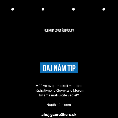
Ochrana osobných údajov
DAJ NÁM TIP
Máš vo svojom okolí mladého
inšpiratívneho človeka, o ktorom
by sme mali určite vedieť?
Napíš nám sem:
ahoj@zero2hero.sk