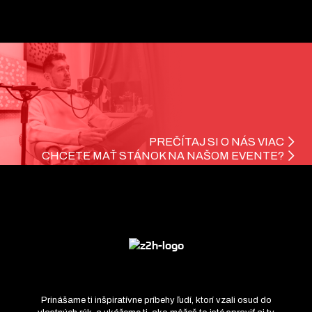
PREČÍTAJ SI O NÁS VIAC
CHCETE MAŤ STÁNOK NA NAŠOM EVENTE?
Prinášame ti inšpiratívne príbehy ľudí, ktorí vzali osud do