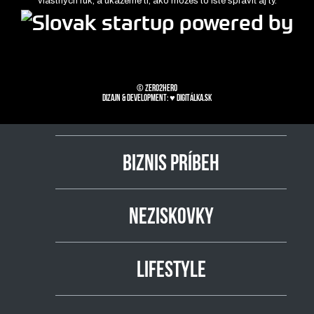
vlastných rúk, a ukážeme ti, ako môžeš to isté spraviť aj ty.
© zero2hero
Dizajn & development: ♥
Digitálka.sk
BIZNIS PRÍBEH
NEZISKOVKY
LIFESTYLE