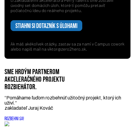
či zakladateľmi akcelerátora Perry Talents sme zostavili
úvodný set domácich úloh, ktoré ti pomôžu pretaviť
počiatočnú ideu do reálneho projektu.
STIAHNI SI DOTAZNÍK S ÚLOHAMI
Ak máš akékoľvek otázky, zastav sa za nami v Campus cowork
alebo napíš mail na
viktor@zero2hero.sk
.
SME HRDÝM PARTNEROM
AKCELERAČNÉHO PROJEKTU
ROZBIEHÁTOR.
“Pomáhame ľuďom rozbehnúť užitočný projekt, ktorý ich
uživí.”
zakladateľ Juraj Kováč
ROZBEHNI SA!