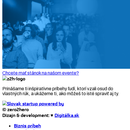
Chcete mať stánok na našom evente?
Prinášame ti inšpiratívne príbehy ľudí, ktorí vzali osud do
vlastných rúk, a ukážeme ti, ako môžeš to isté spraviť aj ty.
© zero2hero
Dizajn & development: ♥
Digitálka.sk
Biznis príbeh