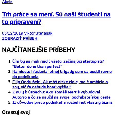
Akcie
Trh práce sa mení. Sú naši študenti na
to pripravení?
05/12/2019
Viktor Stefanak
ZOBRAZIŤ PRÍBEH
NAJČÍTANEJŠIE PRÍBEHY
Čím by sa mali riadiť všetci začínajúci startupisti?
“Better done than perfect”
Namiesto hľadania letnej brigády som sa pustil rovno
do podnikania
Filip Ondrušek: „Ak máš nízke ciele, malé ambície a
sny, nič ťa nebude hnať vyššie.“
Z nuly k úspechu: Ako Tomáš Martiš vybudoval
Autorro a čo sa naučil na svojej podnikateľskej ceste
11 dôvodov prečo podnikať a rozbehnúť vlastný biznis
Otestuj svoj