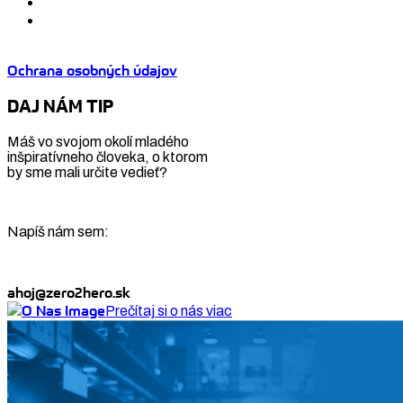
Ochrana osobných údajov
DAJ NÁM TIP
Máš vo svojom okolí mladého
inšpiratívneho človeka, o ktorom
by sme mali určite vedieť?
Napíš nám sem:
ahoj@zero2hero.sk
Prečítaj si o nás viac