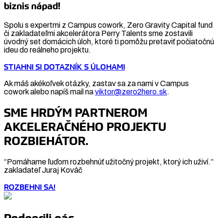
biznis nápad!
Spolu s expertmi z Campus cowork, Zero Gravity Capital fund
či zakladateľmi akcelerátora Perry Talents sme zostavili
úvodný set domácich úloh, ktoré ti pomôžu pretaviť počiatočnú
ideu do reálneho projektu.
STIAHNI SI DOTAZNÍK S ÚLOHAMI
Ak máš akékoľvek otázky, zastav sa za nami v Campus
cowork alebo napíš mail na
viktor@zero2hero.sk
.
SME HRDÝM PARTNEROM
AKCELERAČNÉHO PROJEKTU
ROZBIEHÁTOR.
“Pomáhame ľuďom rozbehnúť užitočný projekt, ktorý ich uživí.”
zakladateľ Juraj Kováč
ROZBEHNI SA!