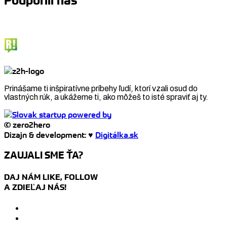
Podporili nás
Prinášame ti inšpiratívne príbehy ľudí, ktorí vzali osud do
vlastných rúk, a ukážeme ti, ako môžeš to isté spraviť aj ty.
© zero2hero
Dizajn & development: ♥
Digitálka.sk
ZAUJALI SME ŤA?
DAJ NÁM LIKE, FOLLOW
A ZDIEĽAJ NÁS!