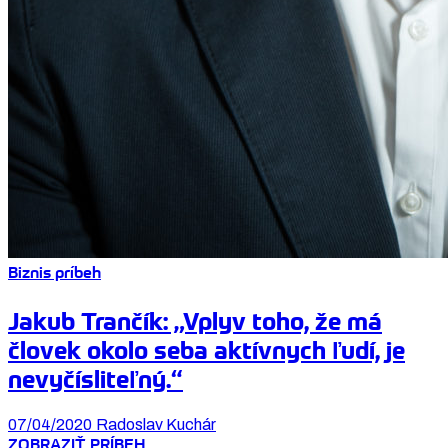
Biznis príbeh
Jakub Trančík: „Vplyv toho, že má
človek okolo seba aktívnych ľudí, je
nevyčísliteľný.“
07/04/2020
Radoslav Kuchár
ZOBRAZIŤ PRÍBEH