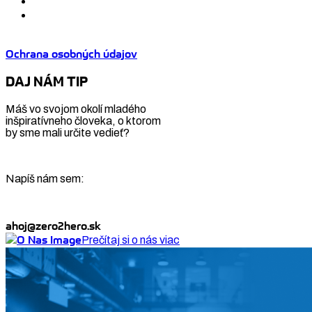
Ochrana osobných údajov
DAJ NÁM TIP
Máš vo svojom okolí mladého
inšpiratívneho človeka, o ktorom
by sme mali určite vedieť?
Napíš nám sem:
ahoj@zero2hero.sk
Prečítaj si o nás viac