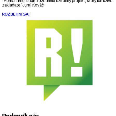
“Pomáhame ľuďom rozbehnúť užitočný projekt, ktorý ich uživí.”
zakladateľ Juraj Kováč
ROZBEHNI SA!
Podporili nás