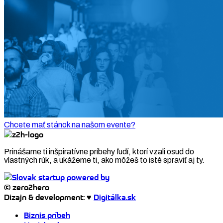
Chcete mať stánok na našom evente?
Prinášame ti inšpiratívne príbehy ľudí, ktorí vzali osud do
vlastných rúk, a ukážeme ti, ako môžeš to isté spraviť aj ty.
© zero2hero
Dizajn & development: ♥
Digitálka.sk
Biznis príbeh