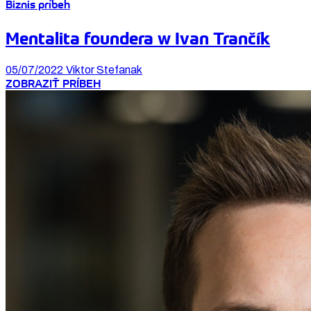
Biznis príbeh
Mentalita foundera w Ivan Trančík
05/07/2022
Viktor Stefanak
ZOBRAZIŤ PRÍBEH