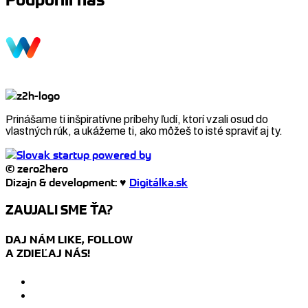
Prinášame ti inšpiratívne príbehy ľudí, ktorí vzali osud do
vlastných rúk, a ukážeme ti, ako môžeš to isté spraviť aj ty.
© zero2hero
Dizajn & development: ♥
Digitálka.sk
ZAUJALI SME ŤA?
DAJ NÁM LIKE, FOLLOW
A ZDIEĽAJ NÁS!