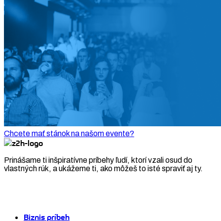
Chcete mať stánok na našom evente?
Prinášame ti inšpiratívne príbehy ľudí, ktorí vzali osud do
vlastných rúk, a ukážeme ti, ako môžeš to isté spraviť aj ty.
Biznis príbeh