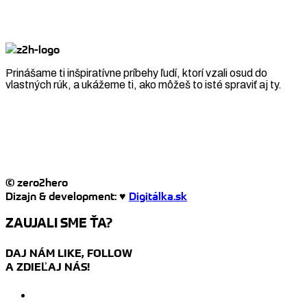
Prinášame ti inšpiratívne príbehy ľudí, ktorí vzali osud do
vlastných rúk, a ukážeme ti, ako môžeš to isté spraviť aj ty.
© zero2hero
Dizajn & development: ♥
Digitálka.sk
ZAUJALI SME ŤA?
DAJ NÁM LIKE, FOLLOW
A ZDIEĽAJ NÁS!