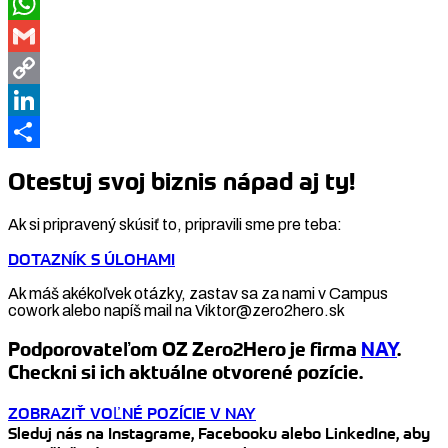
Facebook
WhatsApp
Gmail
Copy
Link
LinkedIn
Share
Otestuj svoj biznis nápad aj ty!
Ak si pripravený skúsiť to, pripravili sme pre teba:
DOTAZNÍK S ÚLOHAMI
Ak máš akékoľvek otázky, zastav sa za nami v Campus
cowork alebo napíš mail na Viktor@zero2hero.sk
Podporovateľom OZ Zero2Hero je firma
NAY
.
Checkni si ich aktuálne otvorené pozície.
ZOBRAZIŤ VOĽNÉ POZÍCIE V NAY
Sleduj nás na Instagrame, Facebooku alebo LinkedIne, aby