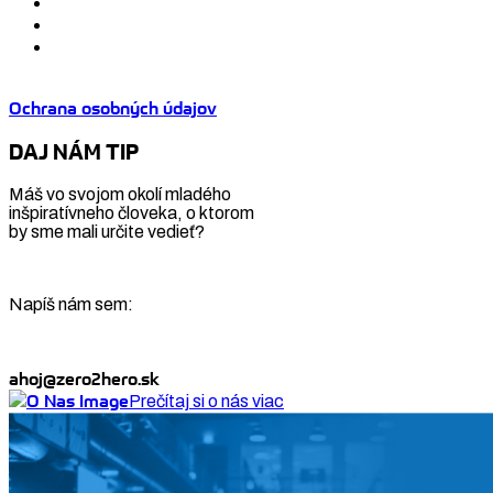
Ochrana osobných údajov
DAJ NÁM TIP
Máš vo svojom okolí mladého
inšpiratívneho človeka, o ktorom
by sme mali určite vedieť?
Napíš nám sem:
ahoj@zero2hero.sk
Prečítaj si o nás viac