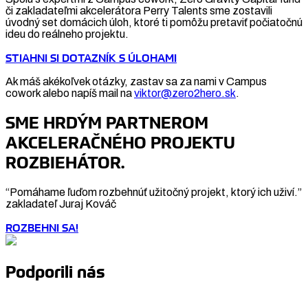
či zakladateľmi akcelerátora Perry Talents sme zostavili
úvodný set domácich úloh, ktoré ti pomôžu pretaviť počiatočnú
ideu do reálneho projektu.
STIAHNI SI DOTAZNÍK S ÚLOHAMI
Ak máš akékoľvek otázky, zastav sa za nami v Campus
cowork alebo napíš mail na
viktor@zero2hero.sk
.
SME HRDÝM PARTNEROM
AKCELERAČNÉHO PROJEKTU
ROZBIEHÁTOR.
“Pomáhame ľuďom rozbehnúť užitočný projekt, ktorý ich uživí.”
zakladateľ Juraj Kováč
ROZBEHNI SA!
Podporili nás