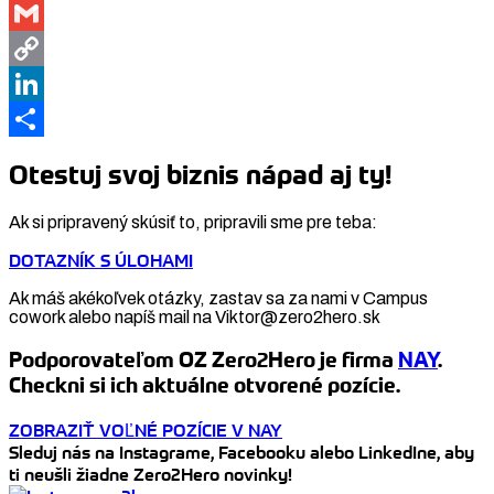
WhatsApp
Gmail
Copy
Link
LinkedIn
Share
Otestuj svoj biznis nápad aj ty!
Ak si pripravený skúsiť to, pripravili sme pre teba:
DOTAZNÍK S ÚLOHAMI
Ak máš akékoľvek otázky, zastav sa za nami v Campus
cowork alebo napíš mail na Viktor@zero2hero.sk
Podporovateľom OZ Zero2Hero je firma
NAY
.
Checkni si ich aktuálne otvorené pozície.
ZOBRAZIŤ VOĽNÉ POZÍCIE V NAY
Sleduj nás na Instagrame, Facebooku alebo LinkedIne, aby
ti neušli žiadne Zero2Hero novinky!