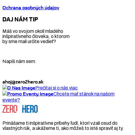
Ochrana osobných údajov
DAJ NÁM TIP
Máš vo svojom okolí mladého
inšpiratívneho človeka, o ktorom
by sme mali určite vedieť?
Napíš nám sem:
ahoj@zero2hero.sk
Prečítaj si o nás viac
Chcete mať stánok na našom
evente?
Prinášame ti inšpiratívne príbehy ľudí, ktorí vzali osud do
vlastných rúk, a ukážeme ti, ako môžeš to isté spraviť aj ty.