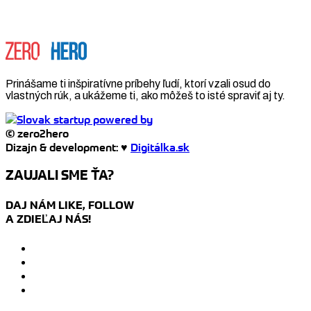
Prinášame ti inšpiratívne príbehy ľudí, ktorí vzali osud do
vlastných rúk, a ukážeme ti, ako môžeš to isté spraviť aj ty.
© zero2hero
Dizajn & development: ♥
Digitálka.sk
ZAUJALI SME ŤA?
DAJ NÁM LIKE, FOLLOW
A ZDIEĽAJ NÁS!