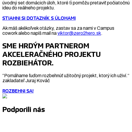
úvodný set domácich úloh, ktoré ti pomôžu pretaviť počiatočnú
ideu do reálneho projektu.
STIAHNI SI DOTAZNÍK S ÚLOHAMI
Ak máš akékoľvek otázky, zastav sa za nami v Campus
cowork alebo napíš mail na
viktor@zero2hero.sk
.
SME HRDÝM PARTNEROM
AKCELERAČNÉHO PROJEKTU
ROZBIEHÁTOR.
“Pomáhame ľuďom rozbehnúť užitočný projekt, ktorý ich uživí.”
zakladateľ Juraj Kováč
ROZBEHNI SA!
Podporili nás