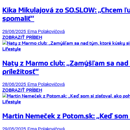
Kika Mikulajová zo SO.SLOW: „Chcem ľ
spomaliť“
29/06/2025
Ema Polakovičová
ZOBRAZIŤ PRÍBEH
Lifestyle
Naty z Marmo club: „Zamýšľam sa nad tý
príležitosť“
28/06/2025
Ema Polakovičová
ZOBRAZIŤ PRÍBEH
Lifestyle
Martin Nemeček z Potom.sk: „Keď som s
29/05/2025
Ema Polakovičová