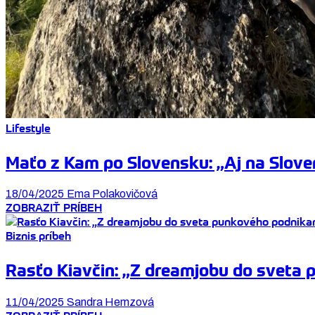
Lifestyle
Maťo z Kam po Slovensku: „Aj na Sloven
18/04/2025
Ema Polakovičová
ZOBRAZIŤ PRÍBEH
Biznis príbeh
Rasťo Kiavčin: „Z dreamjobu do sveta 
11/04/2025
Sandra Hemzová