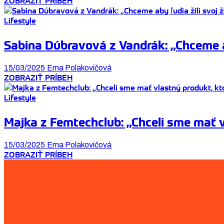
ZOBRAZIŤ PRÍBEH
Lifestyle
Sabina Dúbravová z Vandrák: „Chceme ab
15/03/2025
Ema Polakovičová
ZOBRAZIŤ PRÍBEH
Lifestyle
Majka z Femtechclub: „Chceli sme mať
15/03/2025
Ema Polakovičová
ZOBRAZIŤ PRÍBEH