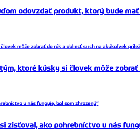
uďom odovzdať produkt, ktorý bude mať 
m, ktoré kúsky si človek môže zobrať d
i zisťoval, ako pohrebníctvo u nás fung