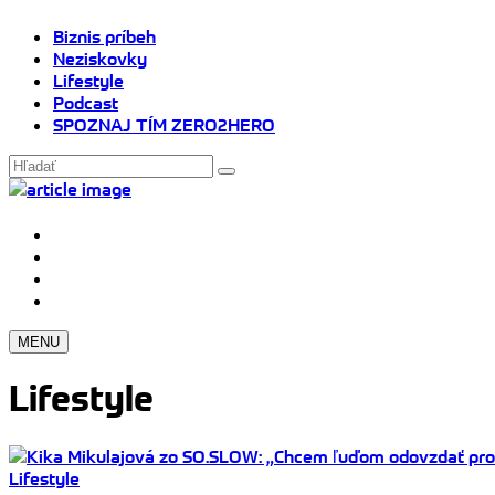
Biznis príbeh
Neziskovky
Lifestyle
Podcast
SPOZNAJ TÍM ZERO2HERO
MENU
Lifestyle
Lifestyle