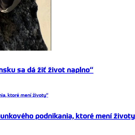
sku sa dá žiť život naplno“
punkového podnikania, ktoré mení život