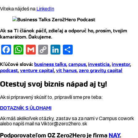
Víteka nájdeš na
LinkedIn
Ak sa Ti článok páčil, zdieľaj a odporuč ho, prosím, tvojim
kamarátom. Ďakujeme.
Facebook
WhatsApp
Gmail
Copy
LinkedIn
Share
Link
Kľúčové slová
:
business talks
,
campus
,
investicia
,
investor
,
podcast
,
venture capital
,
vit hanus
,
zero gravity capital
Otestuj svoj biznis nápad aj ty!
Ak si pripravený skúsiť to, pripravili sme pre teba:
DOTAZNÍK S ÚLOHAMI
Ak máš akékoľvek otázky, zastav sa za nami v Campus cowork
alebo napíš mail na Viktor@zero2hero.sk
Podporovateľom OZ Zero2Hero je firma
NAY
.