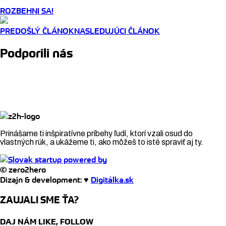
ROZBEHNI SA!
PREDOŠLÝ ČLÁNOK
NASLEDUJÚCI ČLÁNOK
Podporili nás
Prinášame ti inšpiratívne príbehy ľudí, ktorí vzali osud do
vlastných rúk, a ukážeme ti, ako môžeš to isté spraviť aj ty.
© zero2hero
Dizajn & development: ♥
Digitálka.sk
ZAUJALI SME ŤA?
DAJ NÁM LIKE, FOLLOW