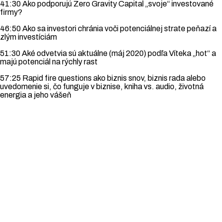
41:30 Ako podporujú Zero Gravity Capital „svoje“ investované
firmy?
46:50 Ako sa investori chránia voči potenciálnej strate peňazí a
zlým investíciám
51:30 Aké odvetvia sú aktuálne (máj 2020) podľa Víteka „hot“ a
majú potenciál na rýchly rast
57:25 Rapid fire questions ako biznis snov, biznis rada alebo
uvedomenie si, čo funguje v biznise, kniha vs. audio, životná
energia a jeho vášeň