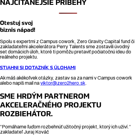
NAJČÍTANEJŠIE PRÍBEHY
Otestuj svoj
biznis nápad!
Spolu s expertmi z Campus cowork, Zero Gravity Capital fund či
zakladateľmi akcelerátora Perry Talents sme zostavili úvodný
set domácich úloh, ktoré ti pomôžu pretaviť počiatočnú ideu do
reálneho projektu.
STIAHNI SI DOTAZNÍK S ÚLOHAMI
Ak máš akékoľvek otázky, zastav sa za nami v Campus cowork
alebo napíš mail na
viktor@zero2hero.sk
.
SME HRDÝM PARTNEROM
AKCELERAČNÉHO PROJEKTU
ROZBIEHÁTOR.
“Pomáhame ľuďom rozbehnúť užitočný projekt, ktorý ich uživí.”
zakladateľ Juraj Kováč