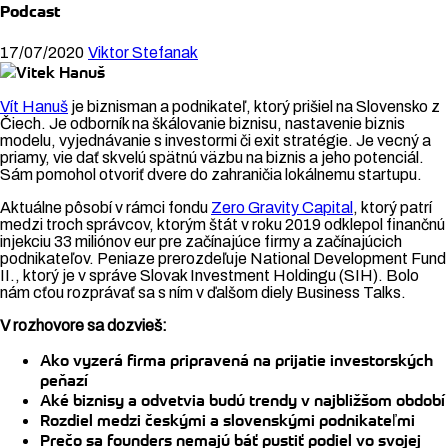
Podcast
17/07/2020
Viktor Stefanak
Vít Hanuš
je biznisman a podnikateľ, ktorý prišiel na Slovensko z
Čiech. Je odborník na škálovanie biznisu, nastavenie biznis
modelu, vyjednávanie s investormi či exit stratégie. Je vecný a
priamy, vie dať skvelú spätnú väzbu na biznis a jeho potenciál.
Sám pomohol otvoriť dvere do zahraničia lokálnemu startupu.
Aktuálne pôsobí v rámci fondu
Zero Gravity Capital
, ktorý patrí
medzi troch správcov, ktorým štát v roku 2019 odklepol finančnú
injekciu 33 miliónov eur pre začínajúce firmy a začínajúcich
podnikateľov. Peniaze prerozdeľuje National Development Fund
II., ktorý je v správe Slovak Investment Holdingu (SIH). Bolo
nám cťou rozprávať sa s ním v ďalšom diely Business Talks.
V rozhovore sa dozvieš:
Ako vyzerá firma pripravená na prijatie investorských
peňazí
Aké biznisy a odvetvia budú trendy v najbližšom období
Rozdiel medzi českými a slovenskými podnikateľmi
Prečo sa founders nemajú báť pustiť podiel vo svojej