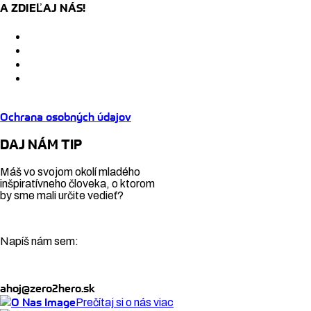
A ZDIEĽAJ NÁS!
Ochrana osobných údajov
DAJ NÁM TIP
Máš vo svojom okolí mladého
inšpiratívneho človeka, o ktorom
by sme mali určite vedieť?
Napíš nám sem:
ahoj@zero2hero.sk
Prečítaj si o nás viac