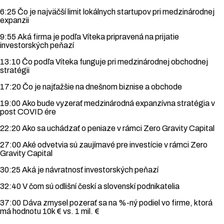
6:25 Čo je najväčší limit lokálnych startupov pri medzinárodnej
expanzii
9:55 Aká firma je podľa Víteka pripravená na prijatie
investorských peňazí
13:10 Čo podľa Víteka funguje pri medzinárodnej obchodnej
stratégii
17:20 Čo je najťažšie na dnešnom biznise a obchode
19:00 Ako bude vyzerať medzinárodná expanzívna stratégia v
post COVID ére
22:20 Ako sa uchádzať o peniaze v rámci Zero Gravity Capital
27:00 Aké odvetvia sú zaujímavé pre investície v rámci Zero
Gravity Capital
30:25 Aká je návratnosť investorských peňazí
32:40 V čom sú odlišní českí a slovenskí podnikatelia
37:00 Dáva zmysel pozerať sa na %-ný podiel vo firme, ktorá
má hodnotu 10k € vs. 1 mil. €