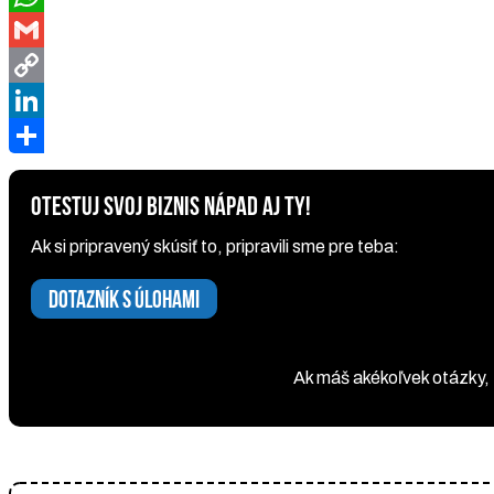
WhatsApp
Gmail
Copy
Link
LinkedIn
Share
OTESTUJ SVOJ BIZNIS NÁPAD AJ TY!
Ak si pripravený skúsiť to, pripravili sme pre teba:
DOTAZNÍK S ÚLOHAMI
Ak máš akékoľvek otázky,