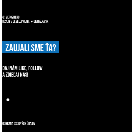
© zero2hero
Dizajn & development: ♥
Digitálka.sk
ZAUJALI SME ŤA?
DAJ NÁM LIKE, FOLLOW
A ZDIEĽAJ NÁS!
Ochrana osobných údajov