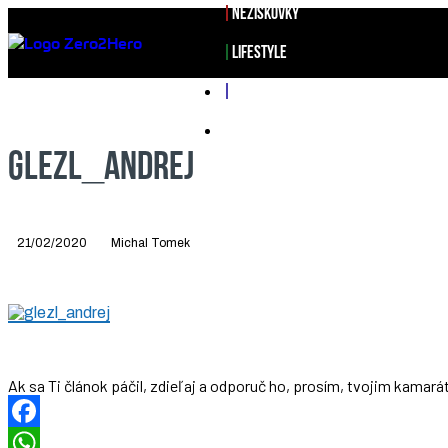
NEZISKOVKY
LIFESTYLE
PODCAST
SPOZNAJ TÍM ZERO2HERO
GLEZL_ANDREJ
21/02/2020
Michal Tomek
Ak sa Ti článok páčil, zdieľaj a odporuč ho, prosím, tvojim kama
Facebook