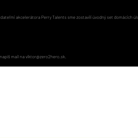
adateľmi akcelerátora Perry Talents sme zostavili úvodný set domácich úl
napíš mail na
viktor@zero2hero.sk
.