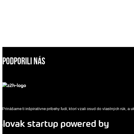
PODPORILI NÁS
Prinášame ti inšpiratívne príbehy ľudí, ktorí vzali osud do vlastných rúk, a u