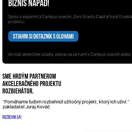
BIZNIS NÁPAD!
Spolu s expertmi z Campus cowork, Zero Gravity Capital fund či zakl
projektu.
STIAHNI SI DOTAZNÍK S ÚLOHAMI
Ak máš akékoľvek otázky, zastav sa za nami v Campus cowork alebo 
SME HRDÝM PARTNEROM
AKCELERAČNÉHO PROJEKTU
ROZBIEHÁTOR.
“Pomáhame ľuďom rozbehnúť užitočný projekt, ktorý ich uživí.”
zakladateľ Juraj Kováč
ROZBEHNI SA!