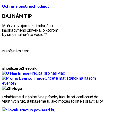
Ochrana osobných údajov
DAJ NÁM TIP
Máš vo svojom okolí mladého
inšpiratívneho človeka, o ktorom
by sme mali určite vedieť?
Napíš nám sem:
ahoj@zero2hero.sk
Prečítaj si o nás viac
Chcete mať stánok na našom
evente?
Prinášame ti inšpiratívne príbehy ľudí, ktorí vzali osud do
vlastných rúk, a ukážeme ti, ako môžeš to isté spraviť aj ty.