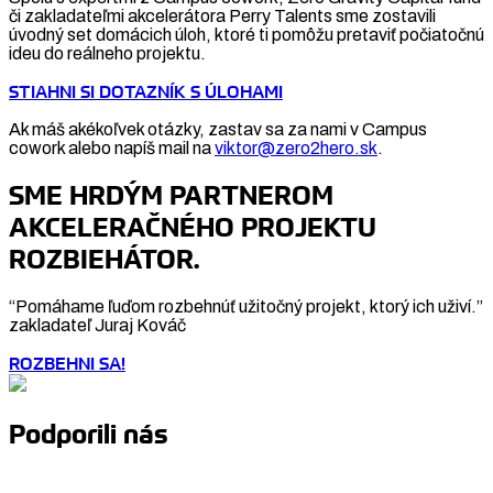
či zakladateľmi akcelerátora Perry Talents sme zostavili
úvodný set domácich úloh, ktoré ti pomôžu pretaviť počiatočnú
ideu do reálneho projektu.
STIAHNI SI DOTAZNÍK S ÚLOHAMI
Ak máš akékoľvek otázky, zastav sa za nami v Campus
cowork alebo napíš mail na
viktor@zero2hero.sk
.
SME HRDÝM PARTNEROM
AKCELERAČNÉHO PROJEKTU
ROZBIEHÁTOR.
“Pomáhame ľuďom rozbehnúť užitočný projekt, ktorý ich uživí.”
zakladateľ Juraj Kováč
ROZBEHNI SA!
Podporili nás