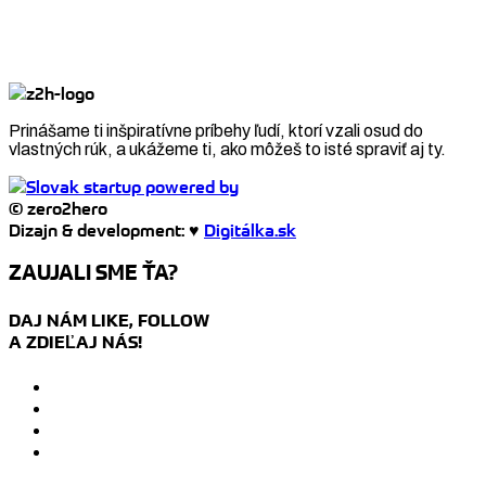
Prinášame ti inšpiratívne príbehy ľudí, ktorí vzali osud do
vlastných rúk, a ukážeme ti, ako môžeš to isté spraviť aj ty.
© zero2hero
Dizajn & development: ♥
Digitálka.sk
ZAUJALI SME ŤA?
DAJ NÁM LIKE, FOLLOW
A ZDIEĽAJ NÁS!