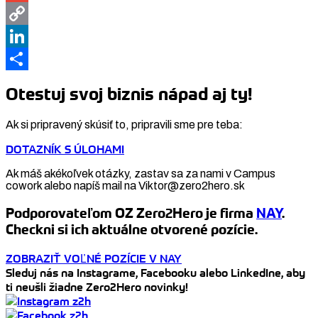
Gmail
Copy
Link
LinkedIn
Share
Otestuj svoj biznis nápad aj ty!
Ak si pripravený skúsiť to, pripravili sme pre teba:
DOTAZNÍK S ÚLOHAMI
Ak máš akékoľvek otázky, zastav sa za nami v Campus
cowork alebo napíš mail na Viktor@zero2hero.sk
Podporovateľom OZ Zero2Hero je firma
NAY
.
Checkni si ich aktuálne otvorené pozície.
ZOBRAZIŤ VOĽNÉ POZÍCIE V NAY
Sleduj nás na Instagrame, Facebooku alebo LinkedIne, aby
ti neušli žiadne Zero2Hero novinky!