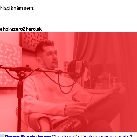
Napíš nám sem:
ahoj@zero2hero.sk
Chcete mať stánok na našom evente?