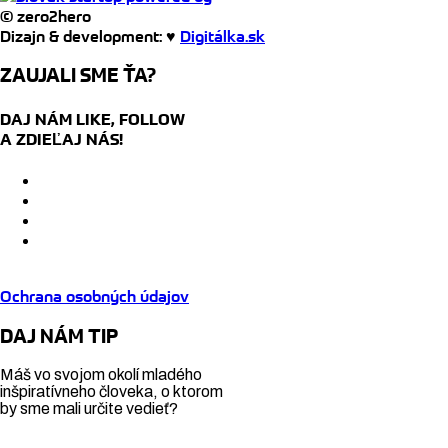
© zero2hero
Dizajn & development: ♥
Digitálka.sk
ZAUJALI SME ŤA?
DAJ NÁM LIKE, FOLLOW
A ZDIEĽAJ NÁS!
Ochrana osobných údajov
DAJ NÁM TIP
Máš vo svojom okolí mladého
inšpiratívneho človeka, o ktorom
by sme mali určite vedieť?