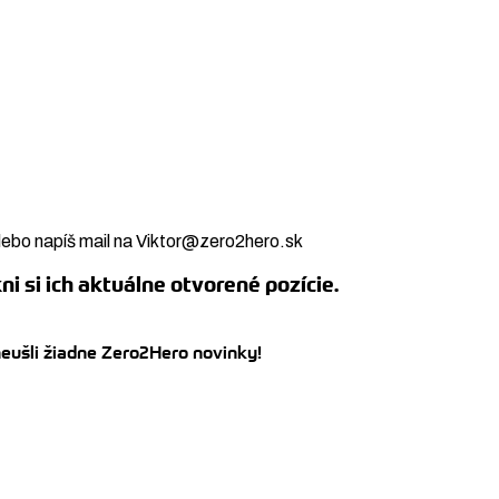
lebo napíš mail na Viktor@zero2hero.sk
kni si ich aktuálne otvorené pozície.
neušli žiadne Zero2Hero novinky!