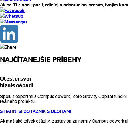
Ak sa Ti článok páčil, zdieľaj a odporuč ho, prosím, tvojim k
NAJČÍTANEJŠIE PRÍBEHY
Otestuj svoj
biznis nápad!
Spolu s expertmi z Campus cowork, Zero Gravity Capital fund či 
reálneho projektu.
STIAHNI SI DOTAZNÍK S ÚLOHAMI
Ak máš akékoľvek otázky, zastav sa za nami v Campus cowork al