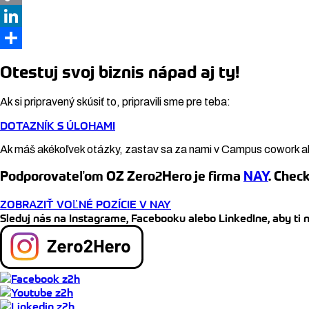
Copy
Link
LinkedIn
Share
Otestuj svoj biznis nápad aj ty!
Ak si pripravený skúsiť to, pripravili sme pre teba:
DOTAZNÍK S ÚLOHAMI
Ak máš akékoľvek otázky, zastav sa za nami v Campus cowork a
Podporovateľom OZ Zero2Hero je firma
NAY
. Chec
ZOBRAZIŤ VOĽNÉ POZÍCIE V NAY
Sleduj nás na Instagrame, Facebooku alebo LinkedIne, aby ti 