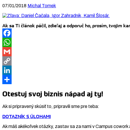
07/01/2018
Michal Tomek
Ak sa Ti článok páčil, zdieľaj a odporuč ho, prosím, tvojim 
Facebook
WhatsApp
Gmail
Copy
Link
LinkedIn
Share
Otestuj svoj biznis nápad aj ty!
Ak si pripravený skúsiť to, pripravili sme pre teba:
DOTAZNÍK S ÚLOHAMI
Ak máš akékoľvek otázky, zastav sa za nami v Campus cowork 