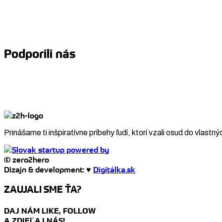
Podporili nás
Prinášame ti inšpiratívne príbehy ľudí, ktorí vzali osud do vlastný
© zero2hero
Dizajn & development: ♥
Digitálka.sk
ZAUJALI SME ŤA?
DAJ NÁM LIKE, FOLLOW
A ZDIEĽAJ NÁS!