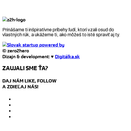
Prinášame ti inšpiratívne príbehy ľudí, ktorí vzali osud do
vlastných rúk, a ukážeme ti, ako môžeš to isté spraviť aj ty.
© zero2hero
Dizajn & development: ♥
Digitálka.sk
ZAUJALI SME ŤA?
DAJ NÁM LIKE, FOLLOW
A ZDIEĽAJ NÁS!