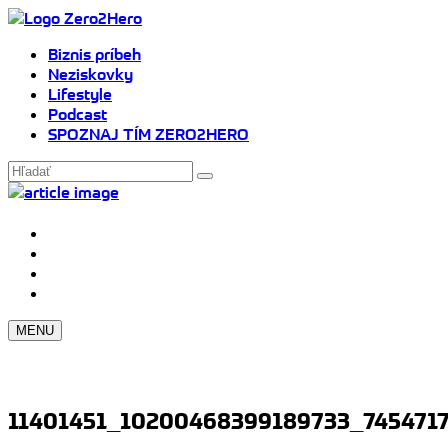
Biznis príbeh
Neziskovky
Lifestyle
Podcast
SPOZNAJ TÍM ZERO2HERO
MENU
11401451_10200468399189733_745471