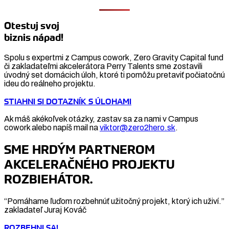
Otestuj svoj
biznis nápad!
Spolu s expertmi z Campus cowork, Zero Gravity Capital fund
či zakladateľmi akcelerátora Perry Talents sme zostavili
úvodný set domácich úloh, ktoré ti pomôžu pretaviť počiatočnú
ideu do reálneho projektu.
STIAHNI SI DOTAZNÍK S ÚLOHAMI
Ak máš akékoľvek otázky, zastav sa za nami v Campus
cowork alebo napíš mail na
viktor@zero2hero.sk
.
SME HRDÝM PARTNEROM
AKCELERAČNÉHO PROJEKTU
ROZBIEHÁTOR.
“Pomáhame ľuďom rozbehnúť užitočný projekt, ktorý ich uživí.”
zakladateľ Juraj Kováč
ROZBEHNI SA!