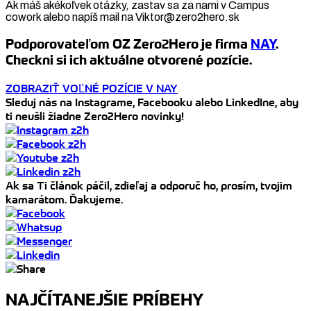
Ak máš akékoľvek otázky, zastav sa za nami v Campus
cowork alebo napíš mail na Viktor@zero2hero.sk
Podporovateľom OZ Zero2Hero je firma
NAY
.
Checkni si ich aktuálne otvorené pozície.
ZOBRAZIŤ VOĽNÉ POZÍCIE V NAY
Sleduj nás na Instagrame, Facebooku alebo LinkedIne, aby
ti neušli žiadne Zero2Hero novinky!
Ak sa Ti článok páčil, zdieľaj a odporuč ho, prosím, tvojim
kamarátom. Ďakujeme.
NAJČÍTANEJŠIE PRÍBEHY