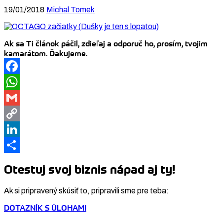
19/01/2018
Michal Tomek
Ak sa Ti článok páčil, zdieľaj a odporuč ho, prosím, tvojim
kamarátom. Ďakujeme.
Facebook
WhatsApp
Gmail
Copy
Link
LinkedIn
Share
Otestuj svoj biznis nápad aj ty!
Ak si pripravený skúsiť to, pripravili sme pre teba:
DOTAZNÍK S ÚLOHAMI