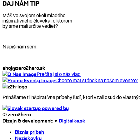
DAJ NÁM TIP
Máš vo svojom okolí mladého
inšpiratívneho človeka, o ktorom
by sme mali určite vedieť?
Napíš nám sem:
ahoj@zero2hero.sk
Prečítaj si o nás viac
Chcete mať stánok na našom evente?
Prinášame ti inšpiratívne príbehy ľudí, ktorí vzali osud do vlastný
© zero2hero
Dizajn & development: ♥
Digitálka.sk
Biznis príbeh
Neziskovky