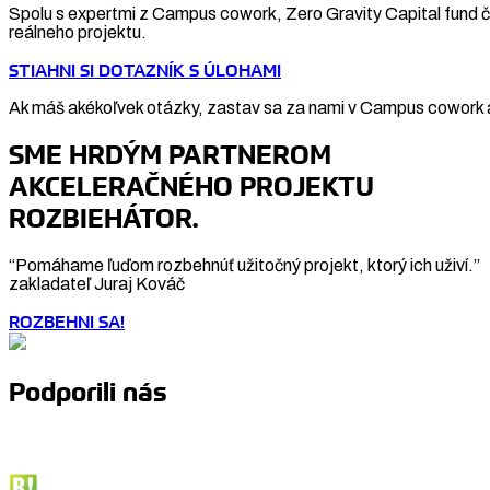
Spolu s expertmi z Campus cowork, Zero Gravity Capital fund či
reálneho projektu.
STIAHNI SI DOTAZNÍK S ÚLOHAMI
Ak máš akékoľvek otázky, zastav sa za nami v Campus cowork a
SME HRDÝM PARTNEROM
AKCELERAČNÉHO PROJEKTU
ROZBIEHÁTOR.
“Pomáhame ľuďom rozbehnúť užitočný projekt, ktorý ich uživí.”
zakladateľ Juraj Kováč
ROZBEHNI SA!
Podporili nás