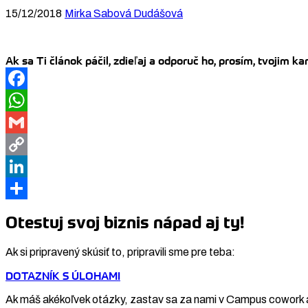
15/12/2018
Mirka Sabová Dudášová
Ak sa Ti článok páčil, zdieľaj a odporuč ho, prosím, tvojim 
Facebook
WhatsApp
Gmail
Copy
Link
LinkedIn
Share
Otestuj svoj biznis nápad aj ty!
Ak si pripravený skúsiť to, pripravili sme pre teba:
DOTAZNÍK S ÚLOHAMI
Ak máš akékoľvek otázky, zastav sa za nami v Campus cowork 