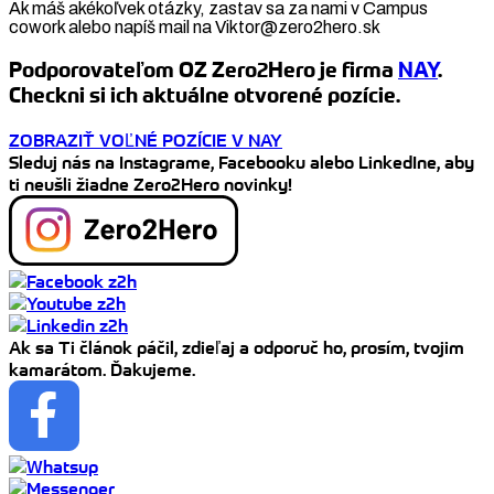
Ak máš akékoľvek otázky, zastav sa za nami v Campus
cowork alebo napíš mail na Viktor@zero2hero.sk
Podporovateľom OZ Zero2Hero je firma
NAY
.
Checkni si ich aktuálne otvorené pozície.
ZOBRAZIŤ VOĽNÉ POZÍCIE V NAY
Sleduj nás na Instagrame, Facebooku alebo LinkedIne, aby
ti neušli žiadne Zero2Hero novinky!
Ak sa Ti článok páčil, zdieľaj a odporuč ho, prosím, tvojim
kamarátom. Ďakujeme.