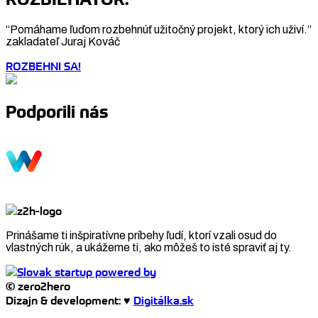
“Pomáhame ľuďom rozbehnúť užitočný projekt, ktorý ich uživí.”
zakladateľ Juraj Kováč
ROZBEHNI SA!
Podporili nás
Prinášame ti inšpiratívne príbehy ľudí, ktorí vzali osud do
vlastných rúk, a ukážeme ti, ako môžeš to isté spraviť aj ty.
© zero2hero
Dizajn & development: ♥
Digitálka.sk