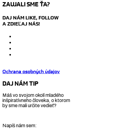
ZAUJALI SME ŤA?
DAJ NÁM LIKE, FOLLOW
A ZDIEĽAJ NÁS!
Ochrana osobných údajov
DAJ NÁM TIP
Máš vo svojom okolí mladého
inšpiratívneho človeka, o ktorom
by sme mali určite vedieť?
Napíš nám sem: