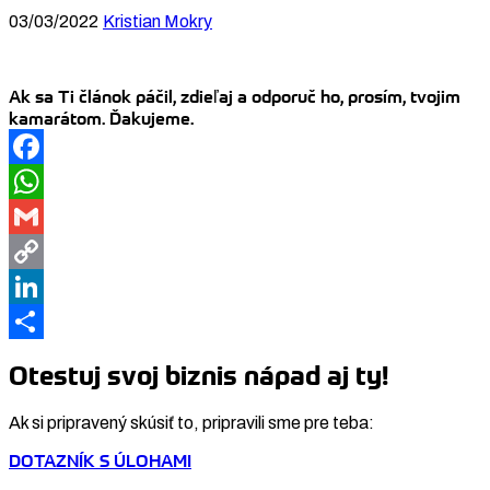
03/03/2022
Kristian Mokry
Ak sa Ti článok páčil, zdieľaj a odporuč ho, prosím, tvojim
kamarátom. Ďakujeme.
Facebook
WhatsApp
Gmail
Copy
Link
LinkedIn
Share
Otestuj svoj biznis nápad aj ty!
Ak si pripravený skúsiť to, pripravili sme pre teba:
DOTAZNÍK S ÚLOHAMI