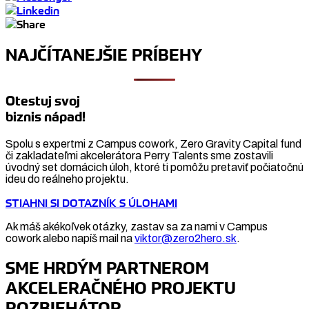
NAJČÍTANEJŠIE PRÍBEHY
Otestuj svoj
biznis nápad!
Spolu s expertmi z Campus cowork, Zero Gravity Capital fund
či zakladateľmi akcelerátora Perry Talents sme zostavili
úvodný set domácich úloh, ktoré ti pomôžu pretaviť počiatočnú
ideu do reálneho projektu.
STIAHNI SI DOTAZNÍK S ÚLOHAMI
Ak máš akékoľvek otázky, zastav sa za nami v Campus
cowork alebo napíš mail na
viktor@zero2hero.sk
.
SME HRDÝM PARTNEROM
AKCELERAČNÉHO PROJEKTU
ROZBIEHÁTOR.