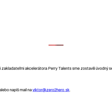
 zakladateľmi akcelerátora Perry Talents sme zostavili úvodný se
lebo napíš mail na
viktor@zero2hero.sk
.