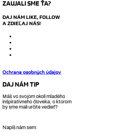
ZAUJALI SME ŤA?
DAJ NÁM LIKE, FOLLOW
A ZDIEĽAJ NÁS!
Ochrana osobných údajov
DAJ NÁM TIP
Máš vo svojom okolí mladého
inšpiratívneho človeka, o ktorom
by sme mali určite vedieť?
Napíš nám sem: