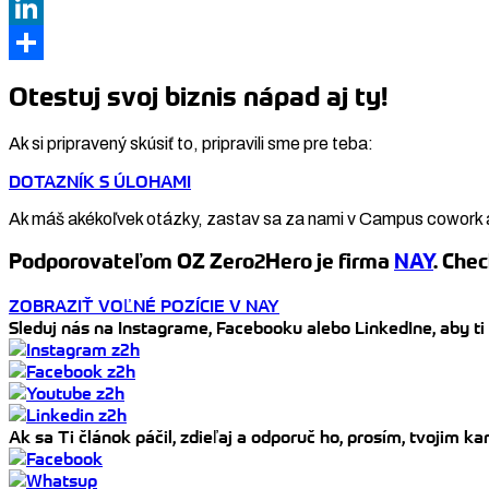
Copy
Link
LinkedIn
Share
Otestuj svoj biznis nápad aj ty!
Ak si pripravený skúsiť to, pripravili sme pre teba:
DOTAZNÍK S ÚLOHAMI
Ak máš akékoľvek otázky, zastav sa za nami v Campus cowork 
Podporovateľom OZ Zero2Hero je firma
NAY
. Chec
ZOBRAZIŤ VOĽNÉ POZÍCIE V NAY
Sleduj nás na Instagrame, Facebooku alebo LinkedIne, aby ti
Ak sa Ti článok páčil, zdieľaj a odporuč ho, prosím, tvojim 