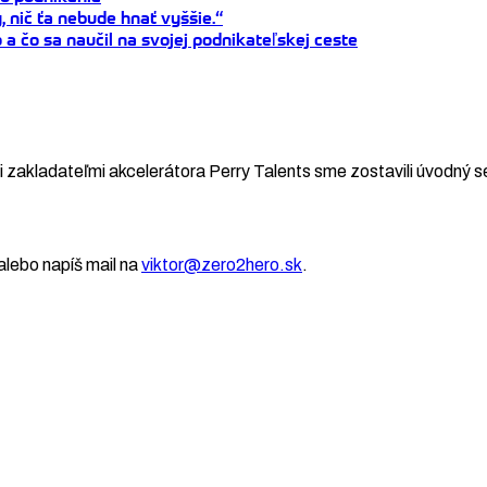
, nič ťa nebude hnať vyššie.“
a čo sa naučil na svojej podnikateľskej ceste
 zakladateľmi akcelerátora Perry Talents sme zostavili úvodný se
lebo napíš mail na
viktor@zero2hero.sk
.