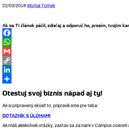
22/03/2018
Michal Tomek
Ak sa Ti článok páčil, zdieľaj a odporuč ho, prosím, tvojim 
Facebook
WhatsApp
Gmail
Copy
Link
LinkedIn
Share
Otestuj svoj biznis nápad aj ty!
Ak si pripravený skúsiť to, pripravili sme pre teba:
DOTAZNÍK S ÚLOHAMI
Ak máš akékoľvek otázky, zastav sa za nami v Campus cowork 