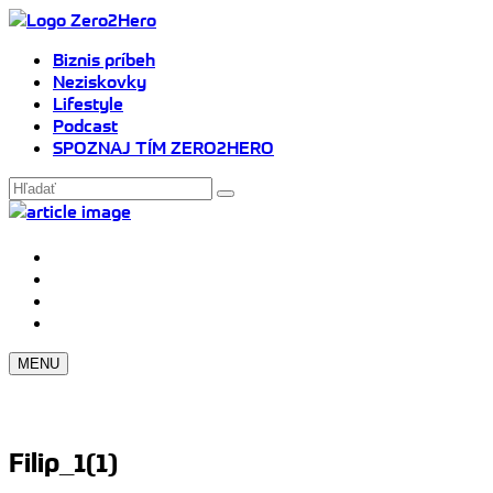
Biznis príbeh
Neziskovky
Lifestyle
Podcast
SPOZNAJ TÍM ZERO2HERO
MENU
Filip_1(1)