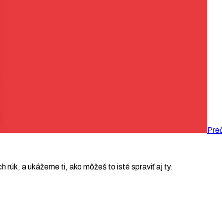
Preč
ch rúk, a ukážeme ti, ako môžeš to isté spraviť aj ty.