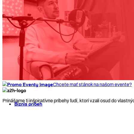
Chcete mať stánok na našom evente?
Prinášame ti inšpiratívne príbehy ľudí, ktorí vzali osud do vlastný
Biznis príbeh
Neziskovky
Lifestyle
© zero2hero
Podcast
Dizajn & development: ♥
Digitálka.sk
SPOZNAJ TÍM ZERO2HERO