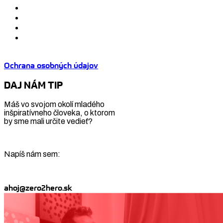
Ochrana osobných údajov
DAJ NÁM TIP
Máš vo svojom okolí mladého
inšpiratívneho človeka, o ktorom
by sme mali určite vedieť?
Napíš nám sem:
ahoj@zero2hero.sk