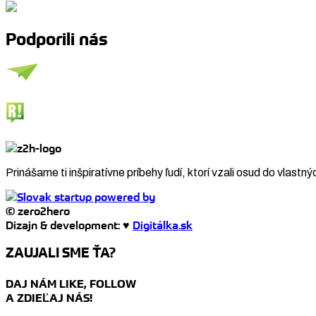
Podporili nás
Prinášame ti inšpiratívne príbehy ľudí, ktorí vzali osud do vlastný
© zero2hero
Dizajn & development: ♥
Digitálka.sk
ZAUJALI SME ŤA?
DAJ NÁM LIKE, FOLLOW
A ZDIEĽAJ NÁS!