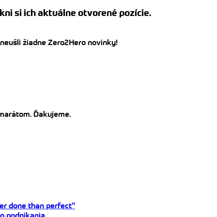
kni si ich aktuálne otvorené pozície.
 neušli žiadne Zero2Hero novinky!
kamarátom. Ďakujeme.
tter done than perfect”
do podnikania