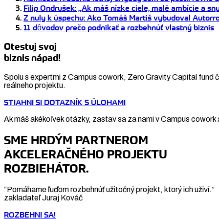
Filip Ondrušek: „Ak máš nízke ciele, malé ambície a sny
Z nuly k úspechu: Ako Tomáš Martiš vybudoval Autorro 
11 dôvodov prečo podnikať a rozbehnúť vlastný biznis
Otestuj svoj
biznis nápad!
Spolu s expertmi z Campus cowork, Zero Gravity Capital fund či
reálneho projektu.
STIAHNI SI DOTAZNÍK S ÚLOHAMI
Ak máš akékoľvek otázky, zastav sa za nami v Campus cowork a
SME HRDÝM PARTNEROM
AKCELERAČNÉHO PROJEKTU
ROZBIEHÁTOR.
“Pomáhame ľuďom rozbehnúť užitočný projekt, ktorý ich uživí.”
zakladateľ Juraj Kováč
ROZBEHNI SA!