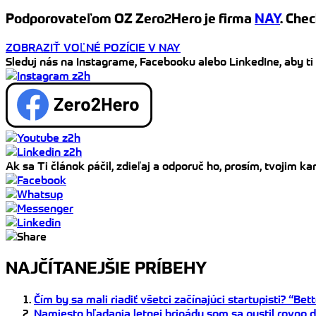
Podporovateľom OZ Zero2Hero je firma
NAY
. Chec
ZOBRAZIŤ VOĽNÉ POZÍCIE V NAY
Sleduj nás na Instagrame, Facebooku alebo LinkedIne, aby ti
Ak sa Ti článok páčil, zdieľaj a odporuč ho, prosím, tvojim 
NAJČÍTANEJŠIE PRÍBEHY
Čím by sa mali riadiť všetci začínajúci startupisti? “Be
Namiesto hľadania letnej brigády som sa pustil rovno 