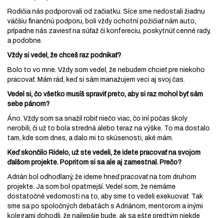
Rodičia nás podporovali od začiatku. Síce sme nedostali žiadnu
väčšiu finančnú podporu, boli vždy ochotní požičiať nám auto,
prípadne nás zaviesť na súťaž či konfereciu, poskytnúť cenné rady,
a podobne.
Vždy si vedel, že chceš raz podnikať?
Bolo to vo mne. Vždy som vedel, že nebudem chcieť pre niekoho
pracovať. Mám rád, keď si sám manažujem veci aj svoj čas.
Vedel si, čo všetko musíš spraviť preto, aby si raz mohol byť sám
sebe pánom?
Áno. Vždy som sa snažil robiť niečo viac, čo iní počas školy
nerobili, či už to bola stredná alebo teraz na výške. To ma dostalo
tam, kde som dnes, a dalo mi to skúsenosti, aké mám.
Keď skončilo Ridelo, už ste vedeli, že idete pracovať na svojom
ďalšom projekte. Popritom si sa ale aj zamestnal. Prečo?
Adrián bol odhodlaný, že ideme hneď pracovať na tom druhom
projekte. Ja som bol opatrnejší. Vedel som, že nemáme
dostatočné vedomosti na to, aby sme to vedeli exekuovať. Tak
sme sa po spoločných debatách s Adriánom, mentorom a inými
kolegami dohodli, že najlepšie bude, ak sa ešte predtým niekde