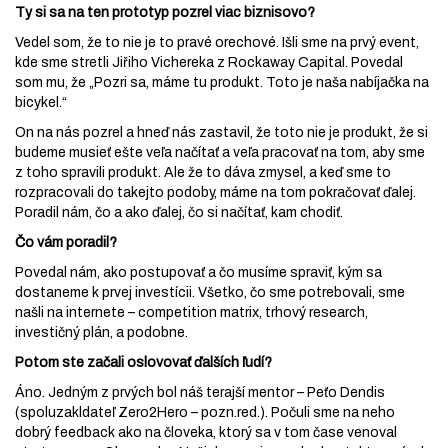
Ty si sa na ten prototyp pozrel viac biznisovo?
Vedel som, že to nie je to pravé orechové. Išli sme na prvý event,
kde sme stretli Jiřiho Vichereka z Rockaway Capital. Povedal
som mu, že „Pozri sa, máme tu produkt. Toto je naša nabíjačka na
bicykel.“
On na nás pozrel a hneď nás zastavil, že toto nie je produkt, že si
budeme musieť ešte veľa načítať a veľa pracovať na tom, aby sme
z toho spravili produkt. Ale že to dáva zmysel, a keď sme to
rozpracovali do takejto podoby, máme na tom pokračovať ďalej.
Poradil nám, čo a ako ďalej, čo si načítať, kam chodiť.
Čo vám poradil?
Povedal nám, ako postupovať a čo musíme spraviť, kým sa
dostaneme k prvej investícii. Všetko, čo sme potrebovali, sme
našli na internete – competition matrix, trhový research,
investičný plán, a podobne.
Potom ste začali oslovovať ďalších ľudí?
Áno. Jedným z prvých bol náš terajší mentor – Peťo Dendis
(spoluzakldateľ Zero2Hero – pozn.red.). Počuli sme na neho
dobrý feedback ako na človeka, ktorý sa v tom čase venoval