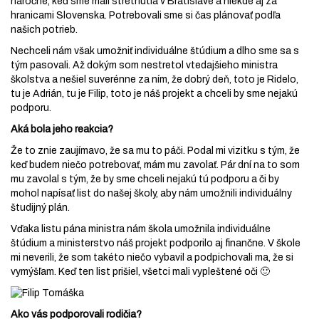
náročné, keď sme mali stretnutia v Bratislave a niekde aj za
hranicami Slovenska. Potrebovali sme si čas plánovať podľa
našich potrieb.
Nechceli nám však umožniť individuálne štúdium a dlho sme sa s
tým pasovali. Až dokým som nestretol vtedajšieho ministra
školstva a nešiel suverénne za ním, že dobrý deň, toto je Ridelo,
tu je Adrián, tu je Filip, toto je náš projekt a chceli by sme nejakú
podporu.
Aká bola jeho reakcia?
Že to znie zaujímavo, že sa mu to páči. Podal mi vizitku s tým, že
keď budem niečo potrebovať, mám mu zavolať. Pár dní na to som
mu zavolal s tým, že by sme chceli nejakú tú podporu a či by
mohol napísať list do našej školy, aby nám umožnili individuálny
študijný plán.
Vďaka listu pána ministra nám škola umožnila individuálne
štúdium a ministerstvo náš projekt podporilo aj finančne.
V škole
mi neverili, že som takéto niečo vybavil a podpichovali ma, že si
vymýšľam. Keď ten list prišiel, všetci mali vypleštené oči 🙂
Ako vás podporovali rodičia?