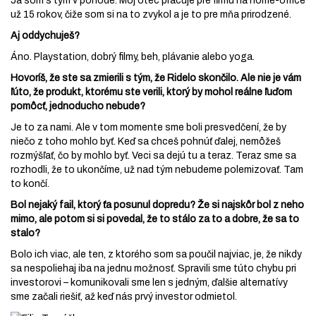
Ja som s tým v pohode. Môj otec pracuje pre firmu na home-office
už 15 rokov, čiže som si na to zvykol a je to pre mňa prirodzené.
Aj oddychuješ?
Áno. Playstation, dobrý filmy, beh, plávanie alebo yoga.
Hovoríš, že ste sa zmierili s tým, že Ridelo skončilo. Ale nie je vám
ľúto, že produkt, ktorému ste verili, ktorý by mohol reálne ľuďom
pomôcť, jednoducho nebude?
Je to za nami. Ale v tom momente sme boli presvedčení, že by
niečo z toho mohlo byť. Keď sa chceš pohnúť ďalej, nemôžeš
rozmýšľať, čo by mohlo byť. Veci sa dejú tu a teraz. Teraz sme sa
rozhodli, že to ukončíme, už nad tým nebudeme polemizovať. Tam
to končí.
Bol nejaký fail, ktorý ťa posunul dopredu? Že si najskôr bol z neho
mimo, ale potom si si povedal, že to stálo za to a dobre, že sa to
stalo?
Bolo ich viac, ale ten, z ktorého som sa poučil najviac, je, že nikdy
sa nespoliehaj iba na jednu možnosť. Spravili sme túto chybu pri
investorovi – komunikovali sme len s jedným, ďalšie alternatívy
sme začali riešiť, až keď nás prvý investor odmietol.