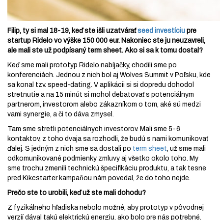
Filip, ty si mal 18-19, keď ste išli uzatvárať
seed investíciu
pre
startup Ridelo vo výške 150 000 eur. Nakoniec ste ju neuzavreli,
ale mali ste už podpísaný term sheet. Ako si sa k tomu dostal?
Keď sme mali prototyp Ridelo nabíjačky, chodili sme po
konferenciách. Jednou z nich bol aj Wolves Summit v Poľsku, kde
sa konal tzv. speed-dating. V aplikácii si si dopredu dohodol
stretnutie a na 15 minút si mohol debatovať s potenciálnym
partnerom, investorom alebo zákazníkom o tom, aké sú medzi
vami synergie, a či to dáva zmysel.
Tam sme stretli potenciálnych investorov. Mali sme 5-6
kontaktov, z toho dvaja sa rozhodli, že budú s nami komunikovať
ďalej. S jedným z nich sme sa dostali po
term sheet
, už sme mali
odkomunikované podmienky zmluvy aj všetko okolo toho. My
sme trochu zmenili technickú špecifikáciu produktu, a tak tesne
pred Kikcstarter kampaňou nám povedal, že do toho nejde.
Prečo ste to urobili, keď už ste mali dohodu?
Z fyzikálneho hľadiska nebolo možné, aby prototyp v pôvodnej
verzií dával takú elektrickú energiu, ako bolo pre nás potrebné.