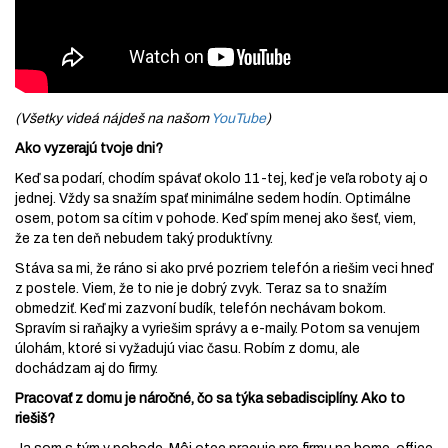
(Všetky videá nájdeš na našom
YouTube
)
Ako vyzerajú tvoje dni?
Keď sa podarí, chodím spávať okolo 11-tej, keď je veľa roboty aj o
jednej. Vždy sa snažím spať minimálne sedem hodín. Optimálne
osem, potom sa cítim v pohode. Keď spím menej ako šesť, viem,
že za ten deň nebudem taký produktívny.
Stáva sa mi, že ráno si ako prvé pozriem telefón a riešim veci hneď
z postele. Viem, že to nie je dobrý zvyk. Teraz sa to snažím
obmedziť. Keď mi zazvoní budík, telefón nechávam bokom.
Spravím si raňajky a vyriešim správy a e-maily. Potom sa venujem
úlohám, ktoré si vyžadujú viac času. Robím z domu, ale
dochádzam aj do firmy.
Pracovať z domu je náročné, čo sa týka sebadisciplíny. Ako to
riešiš?