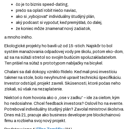
čo je to biznis speed-dating,
prečo sa oplatí robiť niečo naviac,
ako si „vybojovať“ individuálny študijný plán,
aký podcast si vypočuť, keď premýšľaš, čo ďalej,
že koniec môže znamenať nový začiatok,
a mnoho iného.
Ekologické projekty ho bavili už od 15-stich. Najskôr to bol
systém manažovania odpadovej vody pre školu, potom eko-dom,
až sa na súťaži stretol so svojím budúcim spoluzakladateľom.
Ten prišiel na súťaž s prototypom nabíjačky na bicykel.
Chalani sa dali dokopy, vzniklo Ridelo. Keď mali prvú investíciu
takmer na stole, bolo nevyhnutné upraviť technickú špecifikáciu.
Investor odstúpil, projekt zavreli. Skúsenosti, ktoré počas neho
získali, sú však na nezaplatenie.
Niektorí o ňom hovoria ako o „ose v zadku“ – ide za cieľom, kým
ho nedosiahne. Chcel feedback investora? Oslovil ho na evente.
Potreboval individuálny študijný plán? Zavolal ministrovi školstva.
Dnes má 21, pracuje ako business developer pre blockchainovú
firmu a rozbieha svoj nový projekt.