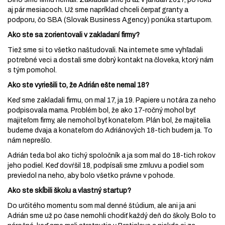
aj pár mesiacoch. Už sme napríklad chceli čerpať granty a
podporu, čo SBA (Slovak Business Agency) ponúka startupom.
Ako ste sa zorientovali v zakladaní firmy?
Tiež sme si to všetko naštudovali. Na internete sme vyhľadali
potrebné veci a dostali sme dobrý kontakt na človeka, ktorý nám
s tým pomohol.
Ako ste vyriešili to, že Adrián ešte nemal 18?
Keď sme zakladali firmu, on mal 17, ja 19. Papiere u notára za neho
podpisovala mama. Problém bol, že ako 17-ročný mohol byť
majiteľom firmy, ale nemohol byť konateľom. Plán bol, že majitelia
budeme dvaja a konateľom do Adriánových 18-tich budem ja. To
nám neprešlo.
Adrián teda bol ako tichý spoločník a ja som mal do 18-tich rokov
jeho podiel. Keď dovŕšil 18, podpísali sme zmluvu a podiel som
previedol na neho, aby bolo všetko právne v pohode.
Ako ste skĺbili školu a vlastný startup?
Do určitého momentu som mal denné štúdium, ale ani ja ani
Adrián sme už po čase nemohli chodiť každý deň do školy. Bolo to