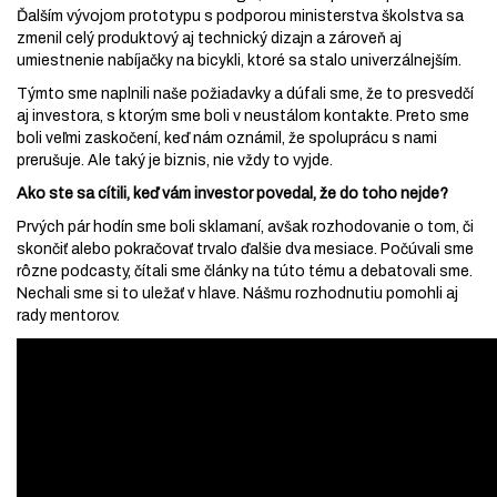
Ďalším vývojom prototypu s podporou ministerstva školstva sa
zmenil celý produktový aj technický dizajn a zároveň aj
umiestnenie nabíjačky na bicykli, ktoré sa stalo univerzálnejším.
Týmto sme naplnili naše požiadavky a dúfali sme, že to presvedčí
aj investora, s ktorým sme boli v neustálom kontakte. Preto sme
boli veľmi zaskočení, keď nám oznámil, že spoluprácu s nami
prerušuje. Ale taký je biznis, nie vždy to vyjde.
Ako ste sa cítili, keď vám investor povedal, že do toho nejde?
Prvých pár hodín sme boli sklamaní, avšak rozhodovanie o tom, či
skončiť alebo pokračovať trvalo ďalšie dva mesiace. Počúvali sme
rôzne podcasty, čítali sme články na túto tému a debatovali sme.
Nechali sme si to uležať v hlave. Nášmu rozhodnutiu pomohli aj
rady mentorov.