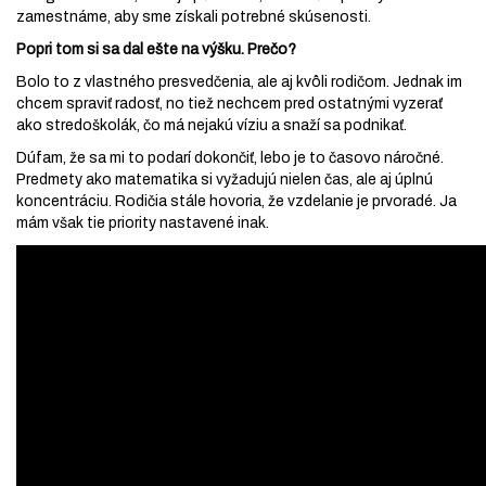
zamestnáme, aby sme získali potrebné skúsenosti.
Popri tom si sa dal ešte na výšku. Prečo?
Bolo to z vlastného presvedčenia, ale aj kvôli rodičom. Jednak im
chcem spraviť radosť, no tiež nechcem pred ostatnými vyzerať
ako stredoškolák, čo má nejakú víziu a snaží sa podnikať.
Dúfam, že sa mi to podarí dokončiť, lebo je to časovo náročné.
Predmety ako matematika si vyžadujú nielen čas, ale aj úplnú
koncentráciu. Rodičia stále hovoria, že vzdelanie je prvoradé. Ja
mám však tie priority nastavené inak.