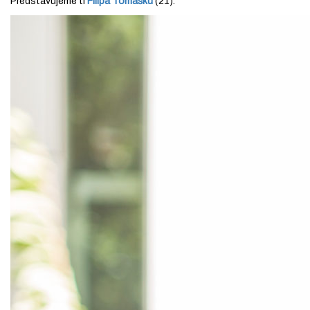
Predstavujeme ti
Filipa Tomášku
(21).