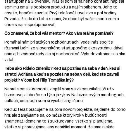
startupom na Slovensku. Našiel som si na neho kontakt, napísal
som mu email s popisom produktu a naším príbehom. Jeho to
chytilo, hneď mi zavolal. Prvý telefonát trval dve a pol hodiny.
Povedal, že ide do toho s nami, že chce byť naším mentorom a
chce s nami spolupracovať.
Čo znamená, že bol váš mentor? Ako vám reálne pomáhal?
Pomáhal nám pri ťažkých rozhodnutiach. Vedel nás spojiť s
rôznymi ľuďmi zo slovenského startupového ekosystému, dával
nám aj biznisové rady, ale aj osobnostné. Vybudovali sme si s ním
vzťah.
Teba ako Ridelo zmenilo? Keď sa pozrieš na seba v deň, keď si
stretol Adriána a keď sa pozrieš na seba v deň, keď ste zavreli
projekt? V čom bol Filip Tomáška iný?
Nabral som skúsenosti, zlepšil som sa v komunikácii, či už v
biznisovej alebo čo sa týka jazykov. Na biznisových meetingoch,
calloch, emailoch som si vycibril angličtinu.
Keď už teraz pracujeme na tom novom projekte, nejdeme do toho
hrrr, ale zamýšľame sa, čo môže ktorý krok v budúcnosti
znamenať. Ideme na to štrukturovane, všetko si plánujeme,
všetko si pripravujeme, aby neprišiel moment, že sme niekde