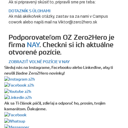
Ak si pripravený skúsiť to, pripravili sme pre teba:
DOTAZNÍK S ÚLOHAMI
Ak máš akékoľvek otázky, zastav sa za nami v Campus
cowork alebo napíš mail na Viktor@zero2hero.sk
Podporovateľom OZ Zero2Hero je
firma
NAY
. Checkni si ich aktuálne
otvorené pozície.
ZOBRAZIŤ VOĽNÉ POZÍCIE V NAY
Sleduj nás na Instagrame, Facebooku alebo LinkedIne, aby ti
neušli žiadne Zero2Hero novinky!
Ak sa Ti článok páčil, zdieľaj a odporuč ho, prosím, tvojim
kamarátom. Ďakujeme.