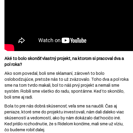
Aké to bolo skončiť vlastný projekt, na ktorom si pracoval dva a
pol roka?
Ako som povedal, boli sme sklamaní, zároveň to bolo
oslobodzujúce, pretože nás to už zväzovalo. Toho dva a pol roka
sme na tom tvrdo makali, bol to náš prvý projekt a nemali sme
systém. Robili sme všetko do radu, spontánne. Keď to skončilo,
boli sme aj radi.
Bola to pre nás dobrá skúsenosť, veľa sme sa naučili. Čas aj
peniaze, ktoré sme do projektu investovali, nám dali ďaleko viac
skúseností a vedomostí, ako by nám dokázalo dať hocičo iné.
Keď prišlo rozhodnutie, že s Ridelom končíme, mali sme už víziu,
čo budeme robiť ďalej.