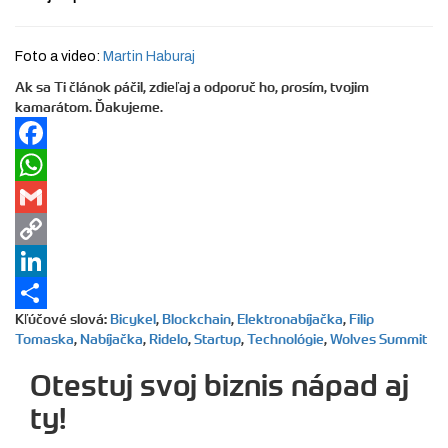
Foto a video:
Martin Haburaj
Ak sa Ti článok páčil, zdieľaj a odporuč ho, prosím, tvojim
kamarátom. Ďakujeme.
Facebook
WhatsApp
Gmail
Copy
Link
LinkedIn
Kľúčové slová
:
Bicykel
,
Blockchain
,
Elektronabíjačka
,
Filip
Share
Tomaska
,
Nabíjačka
,
Ridelo
,
Startup
,
Technológie
,
Wolves Summit
Otestuj svoj biznis nápad aj
ty!