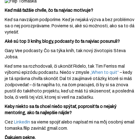
Keď máš ťažšie chvíle, čo ťa najviac motivuje?
Keď sa navzájom podporíme. Keď je nejaká výzva a bez problémov
sa o nej porozprávame. Povieme si, aké sú možnosti, ako sa to dá
vyriešiť.
Aké sú top 3 knihy, blogy, podcasty čo ťa najviac posunuli?
Gary Vee podcasty. Čo sa týka kníh, tak nový životopis Steva
Jobsa.
Keď sme sa rozhodovali, či ukončiť Ridelo, tak Tim Ferriss mal
výbornú epizódu podcastu. Niečo v zmysle
„When to quit“
– kedy
je tá správna chvíľa skončiť.
Dal tri zaujímavé otázky, ktoré si máš
zodpovedať – či ťa napĺňa to, na čom pracuješ, či by si sa znova
pustil do takéhoto projektu, keď už máš tú skúsenosť, a posledná
bola, či veríš tej vízii, ktorej si veril na začiatku.
Keby niekto sa ťa chcel niečo spýtať, poprosiť ťa o nejaký
mentoring, ako ťa najlepšie nájde?
Cez
LinkedIn
sa vieme spojiť alebo napísať mi na môj osobný email
tomaska.filip zavináč gmail.com.
Ďakujem pekne.