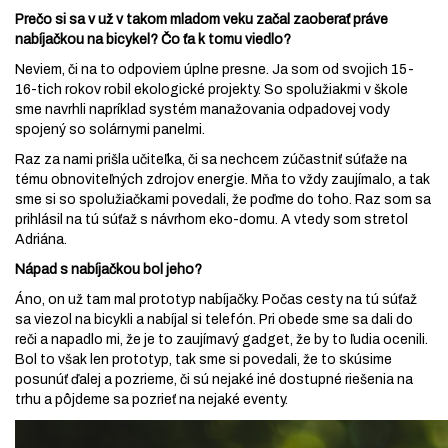
Prečo si sa v už v takom mladom veku začal zaoberať práve
nabíjačkou na bicykel? Čo ťa k tomu viedlo?
Neviem, či na to odpoviem úplne presne. Ja som od svojich 15-
16-tich rokov robil ekologické projekty. So spolužiakmi v škole
sme navrhli napríklad systém manažovania odpadovej vody
spojený so solárnymi panelmi.
Raz za nami prišla učiteľka, či sa nechcem zúčastniť súťaže na
tému obnoviteľných zdrojov energie. Mňa to vždy zaujímalo, a tak
sme si so spolužiačkami povedali, že poďme do toho. Raz som sa
prihlásil na tú súťaž s návrhom eko-domu. A vtedy som stretol
Adriána.
Nápad s nabíjačkou bol jeho?
Áno, on už tam mal prototyp nabíjačky. Počas cesty na tú súťaž
sa viezol na bicykli a nabíjal si telefón. Pri obede sme sa dali do
reči a napadlo mi, že je to zaujímavý gadget, že by to ľudia ocenili.
Bol to však len prototyp, tak sme si povedali, že to skúsime
posunúť ďalej a pozrieme, či sú nejaké iné dostupné riešenia na
trhu a pôjdeme sa pozrieť na nejaké eventy.