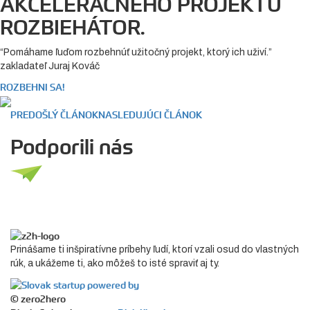
AKCELERAČNÉHO PROJEKTU
ROZBIEHÁTOR.
“Pomáhame ľuďom rozbehnúť užitočný projekt, ktorý ich uživí.”
zakladateľ Juraj Kováč
ROZBEHNI SA!
PREDOŠLÝ ČLÁNOK
NASLEDUJÚCI ČLÁNOK
Podporili nás
Prinášame ti inšpiratívne príbehy ľudí, ktorí vzali osud do vlastných
rúk, a ukážeme ti, ako môžeš to isté spraviť aj ty.
© zero2hero