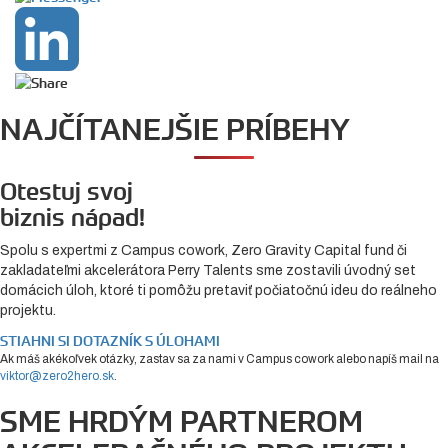
NAJČÍTANEJŠIE PRÍBEHY
Otestuj svoj
biznis nápad!
Spolu s expertmi z Campus cowork, Zero Gravity Capital fund či
zakladateľmi akcelerátora Perry Talents sme zostavili úvodný set
domácich úloh, ktoré ti pomôžu pretaviť počiatočnú ideu do reálneho
projektu.
STIAHNI SI DOTAZNÍK S ÚLOHAMI
Ak máš akékoľvek otázky, zastav sa za nami v Campus cowork alebo napíš mail na
viktor@zero2hero.sk
.
SME HRDÝM PARTNEROM