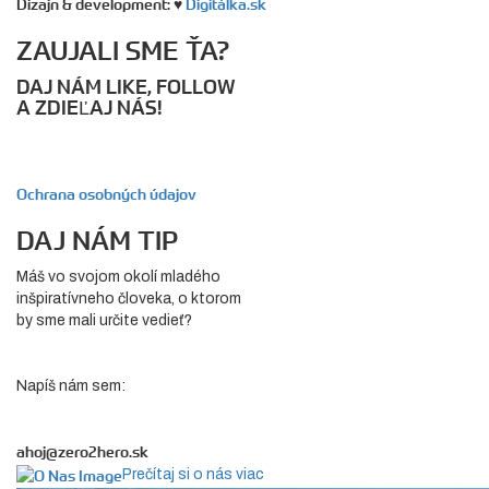
Dizajn & development: ♥
Digitálka.sk
ZAUJALI SME ŤA?
DAJ NÁM LIKE, FOLLOW
A ZDIEĽAJ NÁS!
Ochrana osobných údajov
DAJ NÁM TIP
Máš vo svojom okolí mladého
inšpiratívneho človeka, o ktorom
by sme mali určite vedieť?
Napíš nám sem:
ahoj@zero2hero.sk
Prečítaj si o nás viac