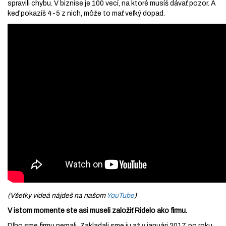
spravili chybu. V biznise je 100 vecí, na ktoré musíš dávať pozor. A
keď pokazíš 4-5 z nich, môže to mať veľký dopad.
(Všetky videá nájdeš na našom
YouTube
)
V istom momente ste asi museli založiť Ridelo ako firmu.
Dlho sme firmu nemali. Zakladali sme ju až v januári 2017, po roku