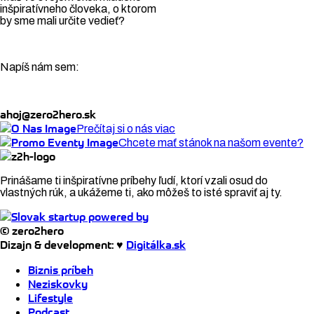
inšpiratívneho človeka, o ktorom
by sme mali určite vedieť?
Napíš nám sem:
ahoj@zero2hero.sk
Prečítaj si o nás viac
Chcete mať stánok na našom evente?
Prinášame ti inšpiratívne príbehy ľudí, ktorí vzali osud do
vlastných rúk, a ukážeme ti, ako môžeš to isté spraviť aj ty.
© zero2hero
Dizajn & development: ♥
Digitálka.sk
Biznis príbeh
Neziskovky
Lifestyle
Podcast