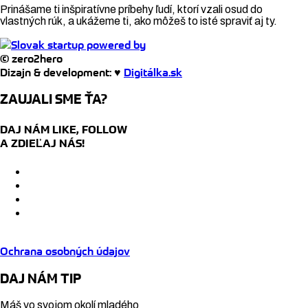
Prinášame ti inšpiratívne príbehy ľudí, ktorí vzali osud do
vlastných rúk, a ukážeme ti, ako môžeš to isté spraviť aj ty.
© zero2hero
Dizajn & development: ♥
Digitálka.sk
ZAUJALI SME ŤA?
DAJ NÁM LIKE, FOLLOW
A ZDIEĽAJ NÁS!
Ochrana osobných údajov
DAJ NÁM TIP
Máš vo svojom okolí mladého