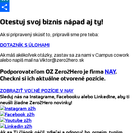
Link
LinkedIn
Share
Otestuj svoj biznis nápad aj ty!
Ak si pripravený skúsiť to, pripravili sme pre teba:
DOTAZNÍK S ÚLOHAMI
Ak máš akékoľvek otázky, zastav sa za nami v Campus cowork
alebo napíš mail na Viktor@zero2hero.sk
Podporovateľom OZ Zero2Hero je firma
NAY
.
Checkni si ich aktuálne otvorené pozície.
ZOBRAZIŤ VOĽNÉ POZÍCIE V NAY
Sleduj nás na Instagrame, Facebooku alebo LinkedIne, aby ti
neušli žiadne Zero2Hero novinky!
Ak sa Ti článok páčil, zdieľaj a odporuč ho, prosím, tvojim