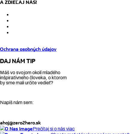
A ZDIEĽAJ NÁS!
Ochrana osobných údajov
DAJ NÁM TIP
Máš vo svojom okolí mladého
inšpiratívneho človeka, o ktorom
by sme mali určite vedieť?
Napíš nám sem:
ahoj@zero2hero.sk
Prečítaj si o nás viac