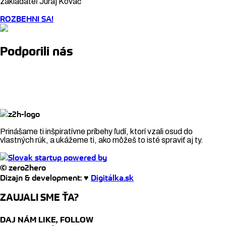
zakladateľ Juraj Kováč
ROZBEHNI SA!
Podporili nás
Prinášame ti inšpiratívne príbehy ľudí, ktorí vzali osud do
vlastných rúk, a ukážeme ti, ako môžeš to isté spraviť aj ty.
© zero2hero
Dizajn & development: ♥
Digitálka.sk
ZAUJALI SME ŤA?
DAJ NÁM LIKE, FOLLOW