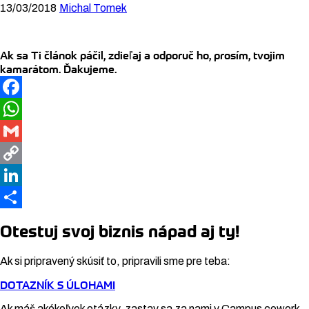
13/03/2018
Michal Tomek
Ak sa Ti článok páčil, zdieľaj a odporuč ho, prosím, tvojim
kamarátom. Ďakujeme.
Facebook
WhatsApp
Gmail
Copy
Link
LinkedIn
Share
Otestuj svoj biznis nápad aj ty!
Ak si pripravený skúsiť to, pripravili sme pre teba:
DOTAZNÍK S ÚLOHAMI
Ak máš akékoľvek otázky, zastav sa za nami v Campus cowork