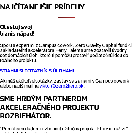
NAJČÍTANEJŠIE PRÍBEHY
Otestuj svoj
biznis nápad!
Spolu s expertmi z Campus cowork, Zero Gravity Capital fund či
zakladateľmi akcelerátora Perry Talents sme zostavili úvodný
set domácich úloh, ktoré ti pomôžu pretaviť počiatočnú ideu do
reálneho projektu.
STIAHNI SI DOTAZNÍK S ÚLOHAMI
Ak máš akékoľvek otázky, zastav sa za nami v Campus cowork
alebo napíš mail na
viktor@zero2hero.sk
.
SME HRDÝM PARTNEROM
AKCELERAČNÉHO PROJEKTU
ROZBIEHÁTOR.
“Pomáhame ľuďom rozbehnúť užitočný projekt, ktorý ich uživí.”