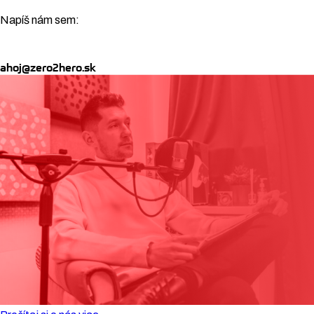
Napíš nám sem:
ahoj@zero2hero.sk