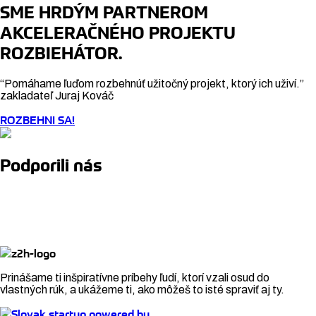
SME HRDÝM PARTNEROM
AKCELERAČNÉHO PROJEKTU
ROZBIEHÁTOR.
“Pomáhame ľuďom rozbehnúť užitočný projekt, ktorý ich uživí.”
zakladateľ Juraj Kováč
ROZBEHNI SA!
Podporili nás
Prinášame ti inšpiratívne príbehy ľudí, ktorí vzali osud do
vlastných rúk, a ukážeme ti, ako môžeš to isté spraviť aj ty.