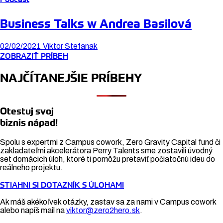
Business Talks w Andrea Basilová
02/02/2021
Viktor Stefanak
ZOBRAZIŤ PRÍBEH
NAJČÍTANEJŠIE PRÍBEHY
Otestuj svoj
biznis nápad!
Spolu s expertmi z Campus cowork, Zero Gravity Capital fund či
zakladateľmi akcelerátora Perry Talents sme zostavili úvodný
set domácich úloh, ktoré ti pomôžu pretaviť počiatočnú ideu do
reálneho projektu.
STIAHNI SI DOTAZNÍK S ÚLOHAMI
Ak máš akékoľvek otázky, zastav sa za nami v Campus cowork
alebo napíš mail na
viktor@zero2hero.sk
.