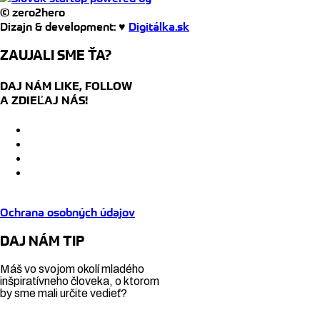
© zero2hero
Dizajn & development: ♥
Digitálka.sk
ZAUJALI SME ŤA?
DAJ NÁM LIKE, FOLLOW
A ZDIEĽAJ NÁS!
Ochrana osobných údajov
DAJ NÁM TIP
Máš vo svojom okolí mladého
inšpiratívneho človeka, o ktorom
by sme mali určite vedieť?