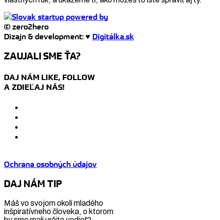
© zero2hero
Dizajn & development: ♥
Digitálka.sk
ZAUJALI SME ŤA?
DAJ NÁM LIKE, FOLLOW
A ZDIEĽAJ NÁS!
Ochrana osobných údajov
DAJ NÁM TIP
Máš vo svojom okolí mladého
inšpiratívneho človeka, o ktorom
by sme mali určite vedieť?