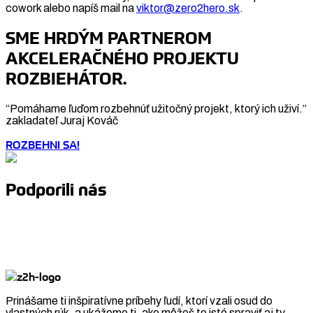
cowork alebo napíš mail na
viktor@zero2hero.sk
.
SME HRDÝM PARTNEROM
AKCELERAČNÉHO PROJEKTU
ROZBIEHÁTOR.
“Pomáhame ľuďom rozbehnúť užitočný projekt, ktorý ich uživí.”
zakladateľ Juraj Kováč
ROZBEHNI SA!
Podporili nás
Prinášame ti inšpiratívne príbehy ľudí, ktorí vzali osud do
vlastných rúk, a ukážeme ti, ako môžeš to isté spraviť aj ty.