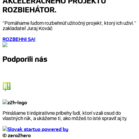
AKCELERAČNÉHO PROJEKTU
ROZBIEHÁTOR.
“Pomáhame ľuďom rozbehnúť užitočný projekt, ktorý ich uživí.”
zakladateľ Juraj Kováč
ROZBEHNI SA!
Podporili nás
Prinášame ti inšpiratívne príbehy ľudí, ktorí vzali osud do
vlastných rúk, a ukážeme ti, ako môžeš to isté spraviť aj ty.
© zero2hero