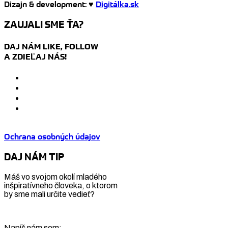
Dizajn & development: ♥
Digitálka.sk
ZAUJALI SME ŤA?
DAJ NÁM LIKE, FOLLOW
A ZDIEĽAJ NÁS!
Ochrana osobných údajov
DAJ NÁM TIP
Máš vo svojom okolí mladého
inšpiratívneho človeka, o ktorom
by sme mali určite vedieť?
Napíš nám sem: