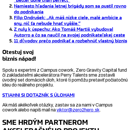
Namiesto hľadania letnej brigády som sa pustil rovno
do podnikania
Filip Ondrušek: „Ak máš nízke ciele, malé ambície a
sny, nič ťa nebude hnať vyššie.“
Z nuly k úspechu: Ako Tomáš Martiš vybudoval
Autorro a čo sa naučil na svojej podnikateľskej ceste
11 dôvodov prečo podnikať a rozbehnúť vlastný biznis
Otestuj svoj
biznis nápad!
Spolu s expertmi z Campus cowork, Zero Gravity Capital fund
či zakladateľmi akcelerátora Perry Talents sme zostavili
úvodný set domácich úloh, ktoré ti pomôžu pretaviť počiatočnú
ideu do reálneho projektu.
STIAHNI SI DOTAZNÍK S ÚLOHAMI
Ak máš akékoľvek otázky, zastav sa za nami v Campus
cowork alebo napíš mail na
viktor@zero2hero.sk
.
SME HRDÝM PARTNEROM