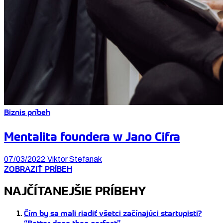
Biznis príbeh
Mentalita foundera w Jano Cifra
07/03/2022
Viktor Stefanak
ZOBRAZIŤ PRÍBEH
NAJČÍTANEJŠIE PRÍBEHY
Čím by sa mali riadiť všetci začínajúci startupisti?
“Better done than perfect”