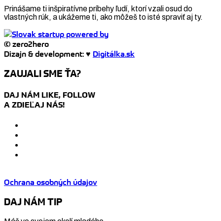
Prinášame ti inšpiratívne príbehy ľudí, ktorí vzali osud do
vlastných rúk, a ukážeme ti, ako môžeš to isté spraviť aj ty.
© zero2hero
Dizajn & development: ♥
Digitálka.sk
ZAUJALI SME ŤA?
DAJ NÁM LIKE, FOLLOW
A ZDIEĽAJ NÁS!
Ochrana osobných údajov
DAJ NÁM TIP