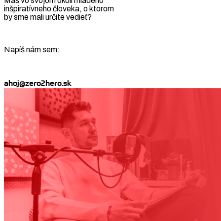
Máš vo svojom okolí mladého
inšpiratívneho človeka, o ktorom
by sme mali určite vedieť?
Napíš nám sem:
ahoj@zero2hero.sk