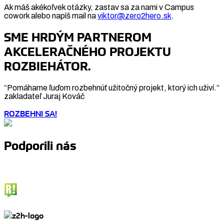
Ak máš akékoľvek otázky, zastav sa za nami v Campus
cowork alebo napíš mail na
viktor@zero2hero.sk
.
SME HRDÝM PARTNEROM
AKCELERAČNÉHO PROJEKTU
ROZBIEHÁTOR.
“Pomáhame ľuďom rozbehnúť užitočný projekt, ktorý ich uživí.”
zakladateľ Juraj Kováč
ROZBEHNI SA!
Podporili nás