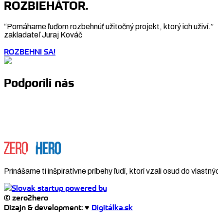
ROZBIEHÁTOR.
“Pomáhame ľuďom rozbehnúť užitočný projekt, ktorý ich uživí.”
zakladateľ Juraj Kováč
ROZBEHNI SA!
Podporili nás
Prinášame ti inšpiratívne príbehy ľudí, ktorí vzali osud do vlastný
© zero2hero
Dizajn & development: ♥
Digitálka.sk