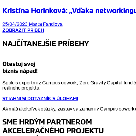
Kristína Horinková: „Vďaka networking
25/04/2023
Marta Fandlova
ZOBRAZIŤ PRÍBEH
NAJČÍTANEJŠIE PRÍBEHY
Otestuj svoj
biznis nápad!
Spolu s expertmi z Campus cowork, Zero Gravity Capital fund či
reálneho projektu.
STIAHNI SI DOTAZNÍK S ÚLOHAMI
Ak máš akékoľvek otázky, zastav sa za nami v Campus cowork a
SME HRDÝM PARTNEROM
AKCELERAČNÉHO PROJEKTU