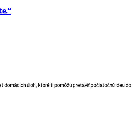
te.“
t domácich úloh, ktoré ti pomôžu pretaviť počiatočnú ideu do