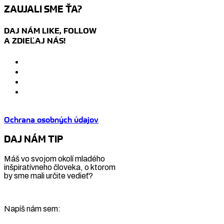
ZAUJALI SME ŤA?
DAJ NÁM LIKE, FOLLOW
A ZDIEĽAJ NÁS!
Ochrana osobných údajov
DAJ NÁM TIP
Máš vo svojom okolí mladého
inšpiratívneho človeka, o ktorom
by sme mali určite vedieť?
Napíš nám sem: