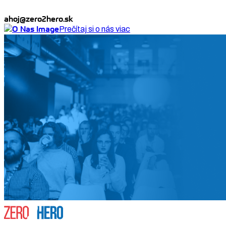
ahoj@zero2hero.sk
Prečítaj si o nás viac