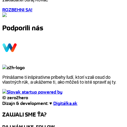
ROZBEHNI SA!
Podporili nás
Prinášame ti inšpiratívne príbehy ľudí, ktorí vzali osud do
vlastných rúk, a ukážeme ti, ako môžeš to isté spraviť aj ty.
© zero2hero
Dizajn & development: ♥
Digitálka.sk
ZAUJALI SME ŤA?
DAJ NÁM LIKE, FOLLOW