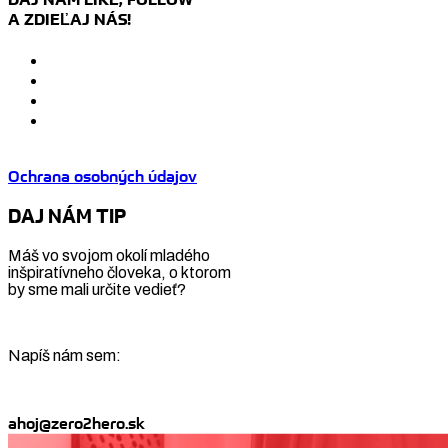
A ZDIEĽAJ NÁS!
Ochrana osobných údajov
DAJ NÁM TIP
Máš vo svojom okolí mladého
inšpiratívneho človeka, o ktorom
by sme mali určite vedieť?
Napíš nám sem:
ahoj@zero2hero.sk