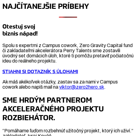
NAJČÍTANEJŠIE PRÍBEHY
Otestuj svoj
biznis nápad!
Spolu s expertmi z Campus cowork, Zero Gravity Capital fund
či zakladateľmi akcelerátora Perry Talents sme zostavili
úvodný set domácich úloh, ktoré ti pomôžu pretaviť počiatočnú
ideu do reálneho projektu.
STIAHNI SI DOTAZNÍK S ÚLOHAMI
Ak máš akékoľvek otázky, zastav sa za nami v Campus
cowork alebo napíš mail na
viktor@zero2hero.sk
.
SME HRDÝM PARTNEROM
AKCELERAČNÉHO PROJEKTU
ROZBIEHÁTOR.
“Pomáhame ľuďom rozbehnúť užitočný projekt, ktorý ich uživí.”
zakladateľ Juraj Kováč