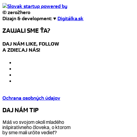
© zero2hero
Dizajn & development: ♥
Digitálka.sk
ZAUJALI SME ŤA?
DAJ NÁM LIKE, FOLLOW
A ZDIEĽAJ NÁS!
Ochrana osobných údajov
DAJ NÁM TIP
Máš vo svojom okolí mladého
inšpiratívneho človeka, o ktorom
by sme mali určite vedieť?