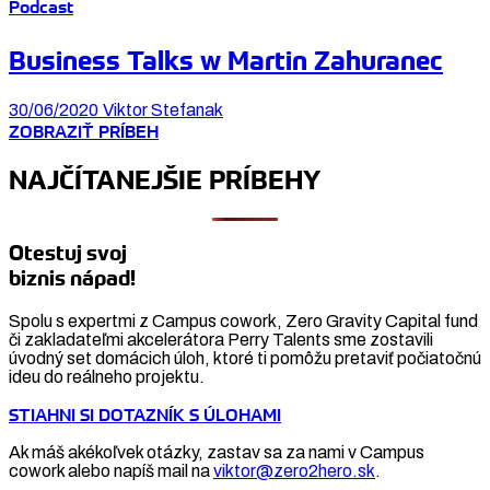
Podcast
Business Talks w Martin Zahuranec
30/06/2020
Viktor Stefanak
ZOBRAZIŤ PRÍBEH
NAJČÍTANEJŠIE PRÍBEHY
Otestuj svoj
biznis nápad!
Spolu s expertmi z Campus cowork, Zero Gravity Capital fund
či zakladateľmi akcelerátora Perry Talents sme zostavili
úvodný set domácich úloh, ktoré ti pomôžu pretaviť počiatočnú
ideu do reálneho projektu.
STIAHNI SI DOTAZNÍK S ÚLOHAMI
Ak máš akékoľvek otázky, zastav sa za nami v Campus
cowork alebo napíš mail na
viktor@zero2hero.sk
.