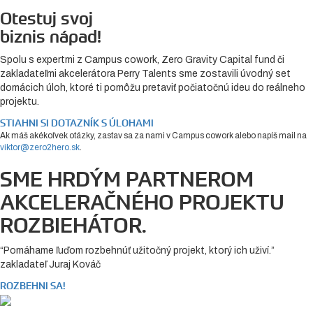
Otestuj svoj
biznis nápad!
Spolu s expertmi z Campus cowork, Zero Gravity Capital fund či
zakladateľmi akcelerátora Perry Talents sme zostavili úvodný set
domácich úloh, ktoré ti pomôžu pretaviť počiatočnú ideu do reálneho
projektu.
STIAHNI SI DOTAZNÍK S ÚLOHAMI
Ak máš akékoľvek otázky, zastav sa za nami v Campus cowork alebo napíš mail na
viktor@zero2hero.sk
.
SME HRDÝM PARTNEROM
AKCELERAČNÉHO PROJEKTU
ROZBIEHÁTOR.
“Pomáhame ľuďom rozbehnúť užitočný projekt, ktorý ich uživí.”
zakladateľ Juraj Kováč
ROZBEHNI SA!