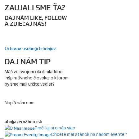
ZAUJALI SME ŤA?
DAJ NÁM LIKE, FOLLOW
A ZDIEĽAJ NÁS!
Ochrana osobných údajov
DAJ NÁM TIP
Máš vo svojom okolí mladého
inšpiratívneho človeka, o ktorom
by sme mali určite vedieť?
Napíš nám sem:
ahoj@zero2hero.sk
Prečítaj si o nás viac
Chcete mať stánok na našom evente?