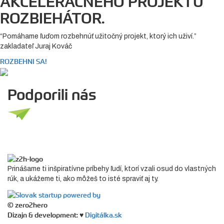
AKCELERAČNÉHO PROJEKTU
ROZBIEHÁTOR.
“Pomáhame ľuďom rozbehnúť užitočný projekt, ktorý ich uživí.”
zakladateľ Juraj Kováč
ROZBEHNI SA!
Podporili nás
Prinášame ti inšpiratívne príbehy ľudí, ktorí vzali osud do vlastných
rúk, a ukážeme ti, ako môžeš to isté spraviť aj ty.
© zero2hero
Dizajn & development: ♥
Digitálka.sk