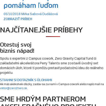
pomáham ľuďom
05/10/2018
Mirka Sabová Dudášová
ZOBRAZIŤ PRÍBEH
NAJČÍTANEJŠIE PRÍBEHY
Otestuj svoj
biznis nápad!
Spolu s expertmi z Campus cowork, Zero Gravity Capital fund či
zakladateľmi akcelerátora Perry Talents sme zostavili úvodný set
domácich úloh, ktoré ti pomôžu pretaviť počiatočnú ideu do reálneho
projektu.
STIAHNI SI DOTAZNÍK S ÚLOHAMI
Ak máš akékoľvek otázky, zastav sa za nami v Campus cowork alebo napíš mail na
viktor@zero2hero.sk
.
SME HRDÝM PARTNEROM