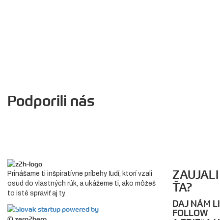
Podporili nás
ZAUJALI
Prinášame ti inšpiratívne príbehy ľudí, ktorí vzali
osud do vlastných rúk, a ukážeme ti, ako môžeš
ŤA?
to isté spraviť aj ty.
DAJ NÁM LI
FOLLOW
© zero2hero