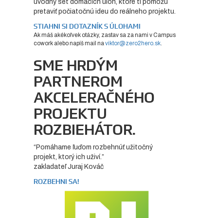
úvodný set domácich úloh, ktoré ti pomôžu
pretaviť počiatočnú ideu do reálneho projektu.
STIAHNI SI DOTAZNÍK S ÚLOHAMI
Ak máš akékoľvek otázky, zastav sa za nami v Campus
cowork alebo napíš mail na
viktor@zero2hero.sk
.
SME HRDÝM
PARTNEROM
AKCELERAČNÉHO
PROJEKTU
ROZBIEHÁTOR.
“Pomáhame ľuďom rozbehnúť užitočný
projekt, ktorý ich uživí.”
zakladateľ Juraj Kováč
ROZBEHNI SA!