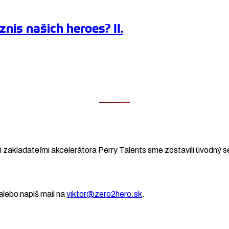
znis našich heroes? II.
 zakladateľmi akcelerátora Perry Talents sme zostavili úvodný se
lebo napíš mail na
viktor@zero2hero.sk
.