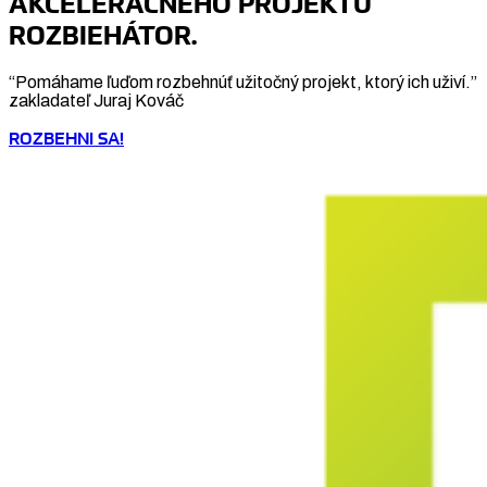
AKCELERAČNÉHO PROJEKTU
ROZBIEHÁTOR.
“Pomáhame ľuďom rozbehnúť užitočný projekt, ktorý ich uživí.”
zakladateľ Juraj Kováč
ROZBEHNI SA!