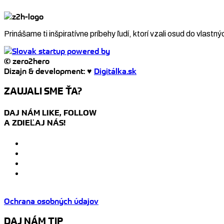
Prinášame ti inšpiratívne príbehy ľudí, ktorí vzali osud do vlastný
© zero2hero
Dizajn & development: ♥
Digitálka.sk
ZAUJALI SME ŤA?
DAJ NÁM LIKE, FOLLOW
A ZDIEĽAJ NÁS!
Ochrana osobných údajov
DAJ NÁM TIP