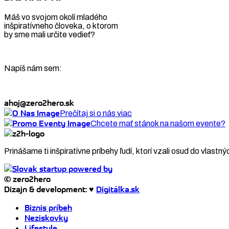
Máš vo svojom okolí mladého
inšpiratívneho človeka, o ktorom
by sme mali určite vedieť?
Napíš nám sem:
ahoj@zero2hero.sk
Prečítaj si o nás viac
Chcete mať stánok na našom evente?
Prinášame ti inšpiratívne príbehy ľudí, ktorí vzali osud do vlastný
© zero2hero
Dizajn & development: ♥
Digitálka.sk
Biznis príbeh
Neziskovky
Lifestyle