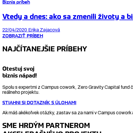
Biznis príbeh
Vtedy a dnes: ako sa zmenili životy a bi
22/04/2020
Erika Zajacová
ZOBRAZIŤ PRÍBEH
NAJČÍTANEJŠIE PRÍBEHY
Otestuj svoj
biznis nápad!
Spolu s expertmi z Campus cowork, Zero Gravity Capital fund či
reálneho projektu.
STIAHNI SI DOTAZNÍK S ÚLOHAMI
Ak máš akékoľvek otázky, zastav sa za nami v Campus cowork a
SME HRDÝM PARTNEROM