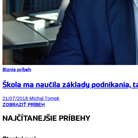
Biznis príbeh
Škola ma naučila základy podnikania, ta
21/07/2018
Michal Tomek
ZOBRAZIŤ PRÍBEH
NAJČÍTANEJŠIE PRÍBEHY