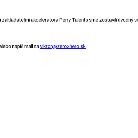
 zakladateľmi akcelerátora Perry Talents sme zostavili úvodný se
lebo napíš mail na
viktor@zero2hero.sk
.