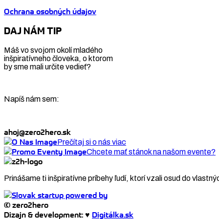
Ochrana osobných údajov
DAJ NÁM TIP
Máš vo svojom okolí mladého
inšpiratívneho človeka, o ktorom
by sme mali určite vedieť?
Napíš nám sem:
ahoj@zero2hero.sk
Prečítaj si o nás viac
Chcete mať stánok na našom evente?
Prinášame ti inšpiratívne príbehy ľudí, ktorí vzali osud do vlastný
© zero2hero
Dizajn & development: ♥
Digitálka.sk