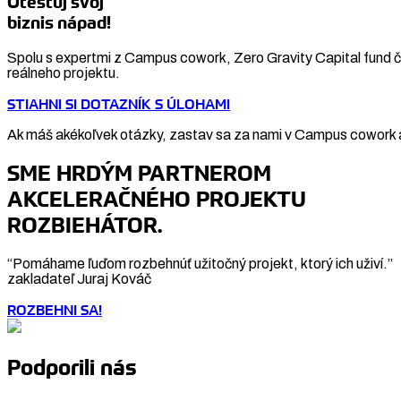
Otestuj svoj
biznis nápad!
Spolu s expertmi z Campus cowork, Zero Gravity Capital fund či
reálneho projektu.
STIAHNI SI DOTAZNÍK S ÚLOHAMI
Ak máš akékoľvek otázky, zastav sa za nami v Campus cowork a
SME HRDÝM PARTNEROM
AKCELERAČNÉHO PROJEKTU
ROZBIEHÁTOR.
“Pomáhame ľuďom rozbehnúť užitočný projekt, ktorý ich uživí.”
zakladateľ Juraj Kováč
ROZBEHNI SA!
Podporili nás