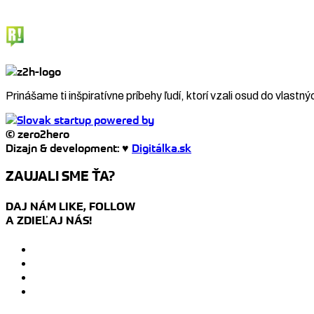
Prinášame ti inšpiratívne príbehy ľudí, ktorí vzali osud do vlastný
© zero2hero
Dizajn & development: ♥
Digitálka.sk
ZAUJALI SME ŤA?
DAJ NÁM LIKE, FOLLOW
A ZDIEĽAJ NÁS!