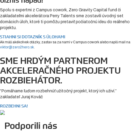
biznis nápad!
Spolu s expertmi z Campus cowork, Zero Gravity Capital fund či
zakladateľmi akcelerátora Perry Talents sme zostavili úvodný set
domácich úloh, ktoré ti pomôžu pretaviť počiatočnú ideu do reálneho
projektu.
STIAHNI SI DOTAZNÍK S ÚLOHAMI
Ak máš akékoľvek otázky, zastav sa za nami v Campus cowork alebo napíš mail na
viktor@zero2hero.sk
.
SME HRDÝM PARTNEROM
AKCELERAČNÉHO PROJEKTU
ROZBIEHÁTOR.
“Pomáhame ľuďom rozbehnúť užitočný projekt, ktorý ich uživí.”
zakladateľ Juraj Kováč
ROZBEHNI SA!
Podporili nás