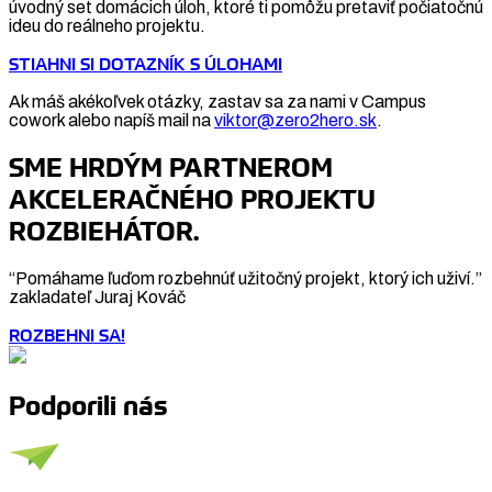
úvodný set domácich úloh, ktoré ti pomôžu pretaviť počiatočnú
ideu do reálneho projektu.
STIAHNI SI DOTAZNÍK S ÚLOHAMI
Ak máš akékoľvek otázky, zastav sa za nami v Campus
cowork alebo napíš mail na
viktor@zero2hero.sk
.
SME HRDÝM PARTNEROM
AKCELERAČNÉHO PROJEKTU
ROZBIEHÁTOR.
“Pomáhame ľuďom rozbehnúť užitočný projekt, ktorý ich uživí.”
zakladateľ Juraj Kováč
ROZBEHNI SA!
Podporili nás