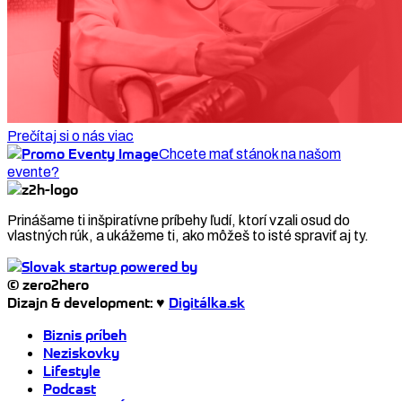
Prečítaj si o nás viac
Chcete mať stánok na našom
evente?
Prinášame ti inšpiratívne príbehy ľudí, ktorí vzali osud do
vlastných rúk, a ukážeme ti, ako môžeš to isté spraviť aj ty.
© zero2hero
Dizajn & development: ♥
Digitálka.sk
Biznis príbeh
Neziskovky
Lifestyle
Podcast