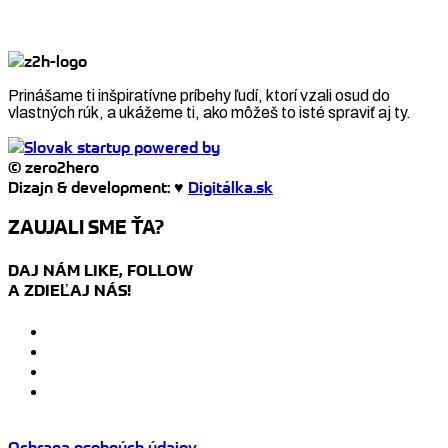
Prinášame ti inšpiratívne príbehy ľudí, ktorí vzali osud do
vlastných rúk, a ukážeme ti, ako môžeš to isté spraviť aj ty.
© zero2hero
Dizajn & development: ♥
Digitálka.sk
ZAUJALI SME ŤA?
DAJ NÁM LIKE, FOLLOW
A ZDIEĽAJ NÁS!
Ochrana osobných údajov