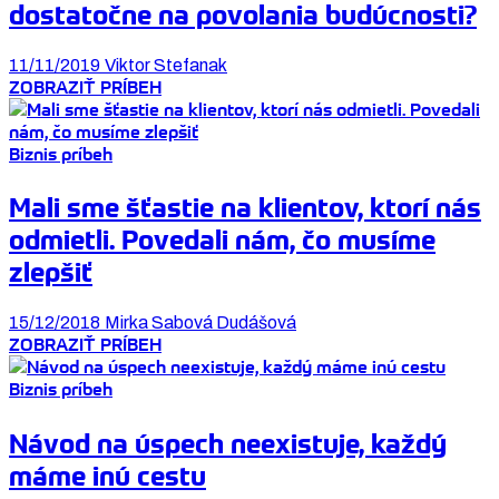
dostatočne na povolania budúcnosti?
11/11/2019
Viktor Stefanak
ZOBRAZIŤ PRÍBEH
Biznis príbeh
Mali sme šťastie na klientov, ktorí nás
odmietli. Povedali nám, čo musíme
zlepšiť
15/12/2018
Mirka Sabová Dudášová
ZOBRAZIŤ PRÍBEH
Biznis príbeh
Návod na úspech neexistuje, každý
máme inú cestu