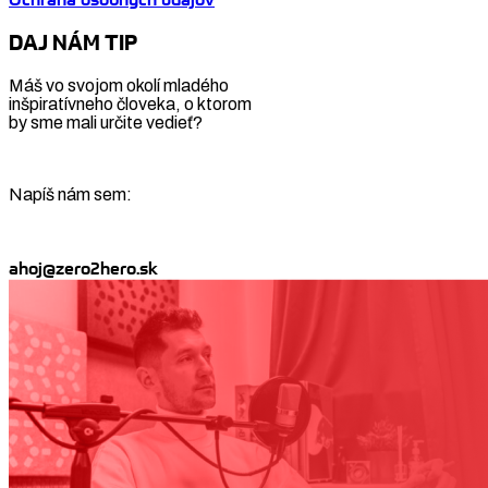
DAJ NÁM TIP
Máš vo svojom okolí mladého
inšpiratívneho človeka, o ktorom
by sme mali určite vedieť?
Napíš nám sem:
ahoj@zero2hero.sk