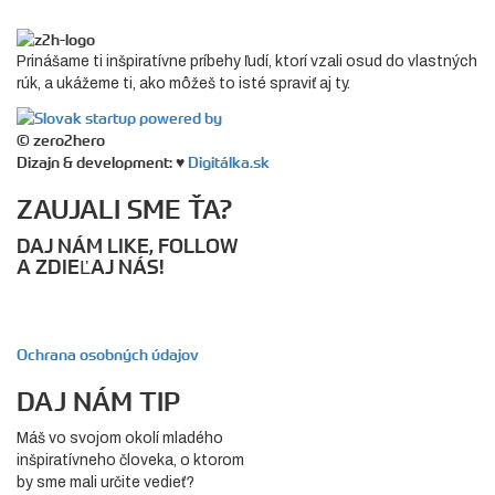
Prinášame ti inšpiratívne príbehy ľudí, ktorí vzali osud do vlastných
rúk, a ukážeme ti, ako môžeš to isté spraviť aj ty.
© zero2hero
Dizajn & development: ♥
Digitálka.sk
ZAUJALI SME ŤA?
DAJ NÁM LIKE, FOLLOW
A ZDIEĽAJ NÁS!
Ochrana osobných údajov
DAJ NÁM TIP
Máš vo svojom okolí mladého
inšpiratívneho človeka, o ktorom
by sme mali určite vedieť?