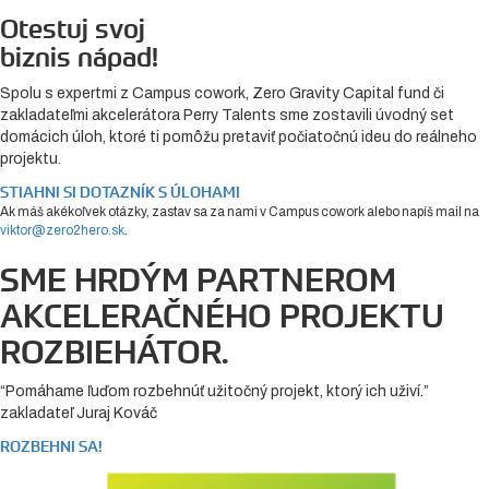
Otestuj svoj
biznis nápad!
Spolu s expertmi z Campus cowork, Zero Gravity Capital fund či
zakladateľmi akcelerátora Perry Talents sme zostavili úvodný set
domácich úloh, ktoré ti pomôžu pretaviť počiatočnú ideu do reálneho
projektu.
STIAHNI SI DOTAZNÍK S ÚLOHAMI
Ak máš akékoľvek otázky, zastav sa za nami v Campus cowork alebo napíš mail na
viktor@zero2hero.sk
.
SME HRDÝM PARTNEROM
AKCELERAČNÉHO PROJEKTU
ROZBIEHÁTOR.
“Pomáhame ľuďom rozbehnúť užitočný projekt, ktorý ich uživí.”
zakladateľ Juraj Kováč
ROZBEHNI SA!