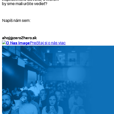
by sme mali určite vedieť?
Napíš nám sem:
ahoj@zero2hero.sk
Prečítaj si o nás viac