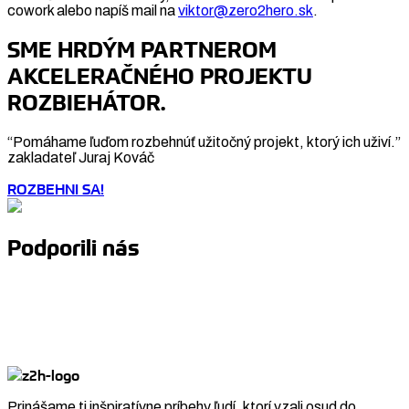
cowork alebo napíš mail na
viktor@zero2hero.sk
.
SME HRDÝM PARTNEROM
AKCELERAČNÉHO PROJEKTU
ROZBIEHÁTOR.
“Pomáhame ľuďom rozbehnúť užitočný projekt, ktorý ich uživí.”
zakladateľ Juraj Kováč
ROZBEHNI SA!
Podporili nás
Prinášame ti inšpiratívne príbehy ľudí, ktorí vzali osud do