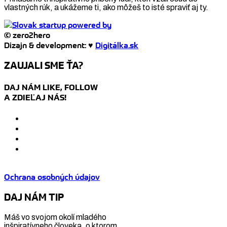
vlastných rúk, a ukážeme ti, ako môžeš to isté spraviť aj ty.
© zero2hero
Dizajn & development: ♥
Digitálka.sk
ZAUJALI SME ŤA?
DAJ NÁM LIKE, FOLLOW
A ZDIEĽAJ NÁS!
Ochrana osobných údajov
DAJ NÁM TIP
Máš vo svojom okolí mladého
inšpiratívneho človeka, o ktorom