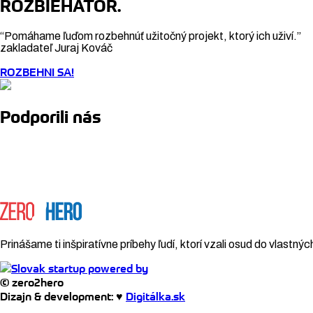
ROZBIEHÁTOR.
“Pomáhame ľuďom rozbehnúť užitočný projekt, ktorý ich uživí.”
zakladateľ Juraj Kováč
ROZBEHNI SA!
Podporili nás
Prinášame ti inšpiratívne príbehy ľudí, ktorí vzali osud do vlastnýc
© zero2hero
Dizajn & development: ♥
Digitálka.sk