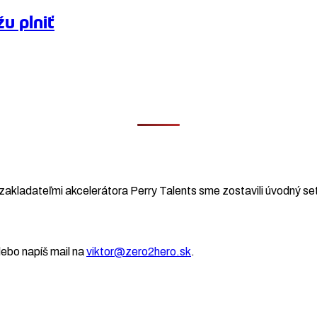
u plniť
zakladateľmi akcelerátora Perry Talents sme zostavili úvodný set
ebo napíš mail na
viktor@zero2hero.sk
.