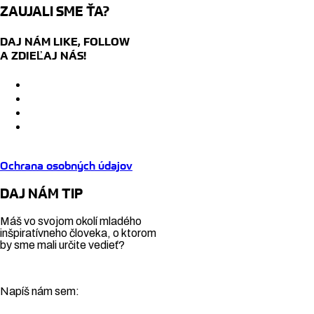
ZAUJALI SME ŤA?
DAJ NÁM LIKE, FOLLOW
A ZDIEĽAJ NÁS!
Ochrana osobných údajov
DAJ NÁM TIP
Máš vo svojom okolí mladého
inšpiratívneho človeka, o ktorom
by sme mali určite vedieť?
Napíš nám sem: