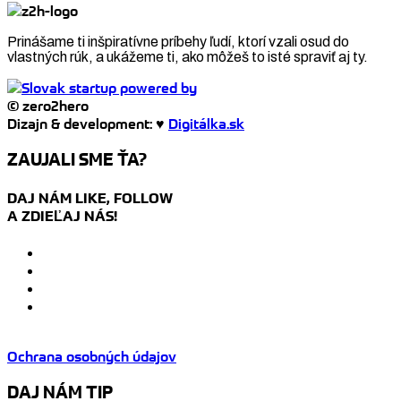
Prinášame ti inšpiratívne príbehy ľudí, ktorí vzali osud do
vlastných rúk, a ukážeme ti, ako môžeš to isté spraviť aj ty.
© zero2hero
Dizajn & development: ♥
Digitálka.sk
ZAUJALI SME ŤA?
DAJ NÁM LIKE, FOLLOW
A ZDIEĽAJ NÁS!
Ochrana osobných údajov
DAJ NÁM TIP