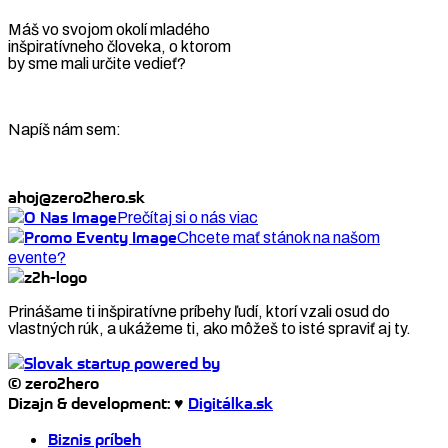
Máš vo svojom okolí mladého
inšpiratívneho človeka, o ktorom
by sme mali určite vedieť?
Napíš nám sem:
ahoj@zero2hero.sk
Prečítaj si o nás viac
Chcete mať stánok na našom
evente?
Prinášame ti inšpiratívne príbehy ľudí, ktorí vzali osud do
vlastných rúk, a ukážeme ti, ako môžeš to isté spraviť aj ty.
© zero2hero
Dizajn & development: ♥
Digitálka.sk
Biznis príbeh