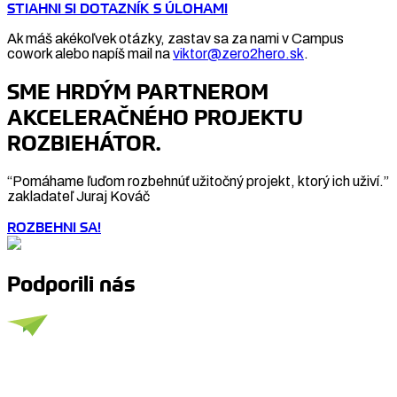
STIAHNI SI DOTAZNÍK S ÚLOHAMI
Ak máš akékoľvek otázky, zastav sa za nami v Campus
cowork alebo napíš mail na
viktor@zero2hero.sk
.
SME HRDÝM PARTNEROM
AKCELERAČNÉHO PROJEKTU
ROZBIEHÁTOR.
“Pomáhame ľuďom rozbehnúť užitočný projekt, ktorý ich uživí.”
zakladateľ Juraj Kováč
ROZBEHNI SA!
Podporili nás