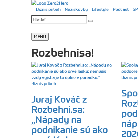
Biznis príbeh
Neziskovky
Lifestyle
Podcast
SP
MENU
Rozbehnisa!
Biznis p
Biznis príbeh
Spo
Juraj Kováč z
Roz
Rozbehni.sa:
pod
„Nápady na
náp
podnikanie sú ako
202