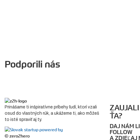
Podporili nás
ZAUJALI
Prinášame ti inšpiratívne príbehy ľudí, ktorí vzali
osud do vlastných rúk, a ukážeme ti, ako môžeš
ŤA?
to isté spraviť aj ty.
DAJ NÁM LI
FOLLOW
© zero2hero
A ZDIEĽAJ 