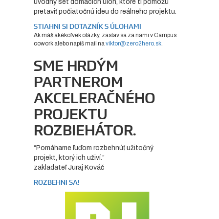
úvodný set domácich úloh, ktoré ti pomôžu
pretaviť počiatočnú ideu do reálneho projektu.
STIAHNI SI DOTAZNÍK S ÚLOHAMI
Ak máš akékoľvek otázky, zastav sa za nami v Campus
cowork alebo napíš mail na
viktor@zero2hero.sk
.
SME HRDÝM
PARTNEROM
AKCELERAČNÉHO
PROJEKTU
ROZBIEHÁTOR.
“Pomáhame ľuďom rozbehnúť užitočný
projekt, ktorý ich uživí.”
zakladateľ Juraj Kováč
ROZBEHNI SA!