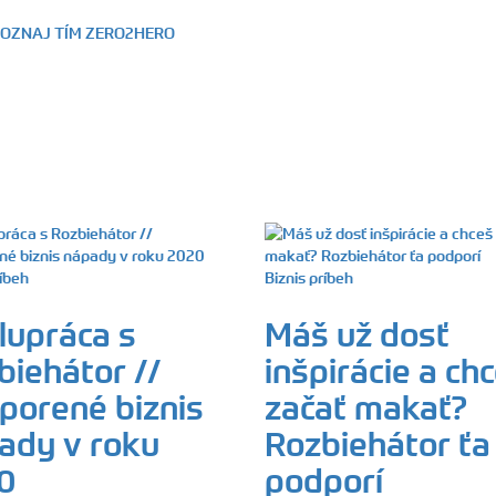
OZNAJ TÍM ZERO2HERO
ríbeh
Biznis príbeh
lupráca s
Máš už dosť
biehátor //
inšpirácie a ch
porené biznis
začať makať?
ady v roku
Rozbiehátor ťa
0
podporí