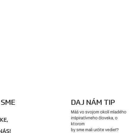
 SME
DAJ NÁM TIP
Máš vo svojom okolí mladého
inšpiratívneho človeka, o
KE,
ktorom
by sme mali určite vedieť?
NÁS!