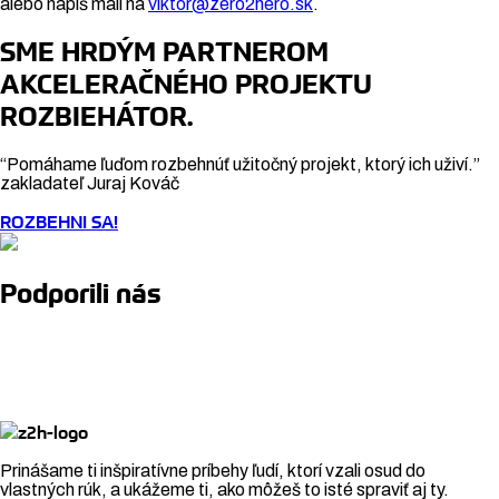
alebo napíš mail na
viktor@zero2hero.sk
.
SME HRDÝM PARTNEROM
AKCELERAČNÉHO PROJEKTU
ROZBIEHÁTOR.
“Pomáhame ľuďom rozbehnúť užitočný projekt, ktorý ich uživí.”
zakladateľ Juraj Kováč
ROZBEHNI SA!
Podporili nás
Prinášame ti inšpiratívne príbehy ľudí, ktorí vzali osud do
vlastných rúk, a ukážeme ti, ako môžeš to isté spraviť aj ty.