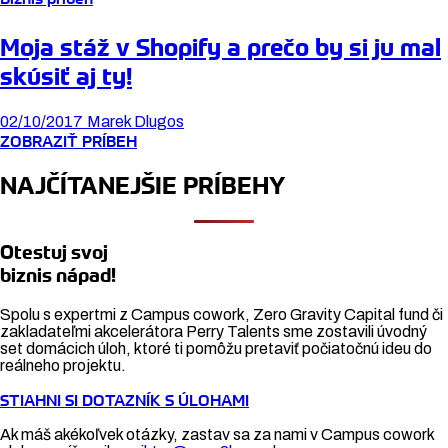
Moja stáž v Shopify a prečo by si ju mal
skúsiť aj ty!
02/10/2017
Marek Dlugos
ZOBRAZIŤ PRÍBEH
NAJČÍTANEJŠIE PRÍBEHY
Otestuj svoj
biznis nápad!
Spolu s expertmi z Campus cowork, Zero Gravity Capital fund či
zakladateľmi akcelerátora Perry Talents sme zostavili úvodný
set domácich úloh, ktoré ti pomôžu pretaviť počiatočnú ideu do
reálneho projektu.
STIAHNI SI DOTAZNÍK S ÚLOHAMI
Ak máš akékoľvek otázky, zastav sa za nami v Campus cowork