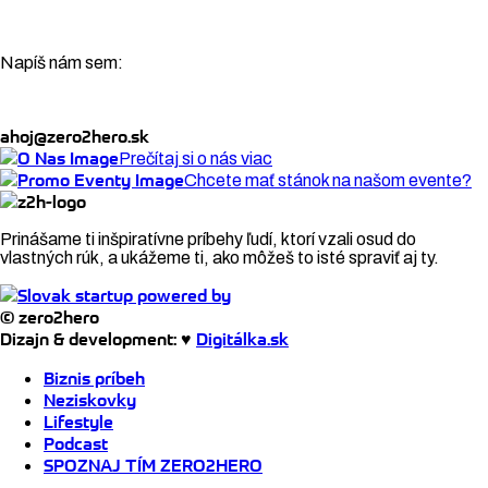
Napíš nám sem:
ahoj@zero2hero.sk
Prečítaj si o nás viac
Chcete mať stánok na našom evente?
Prinášame ti inšpiratívne príbehy ľudí, ktorí vzali osud do
vlastných rúk, a ukážeme ti, ako môžeš to isté spraviť aj ty.
© zero2hero
Dizajn & development: ♥
Digitálka.sk
Biznis príbeh
Neziskovky
Lifestyle
Podcast
SPOZNAJ TÍM ZERO2HERO