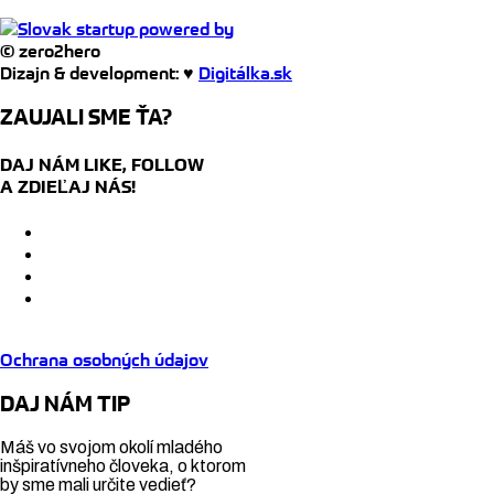
© zero2hero
Dizajn & development: ♥
Digitálka.sk
ZAUJALI SME ŤA?
DAJ NÁM LIKE, FOLLOW
A ZDIEĽAJ NÁS!
Ochrana osobných údajov
DAJ NÁM TIP
Máš vo svojom okolí mladého
inšpiratívneho človeka, o ktorom
by sme mali určite vedieť?