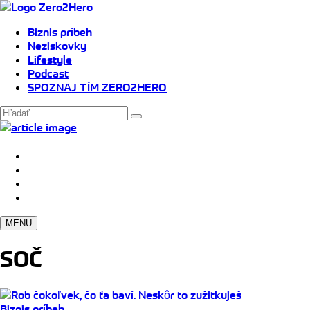
Biznis príbeh
Neziskovky
Lifestyle
Podcast
SPOZNAJ TÍM ZERO2HERO
MENU
SOČ
Biznis príbeh