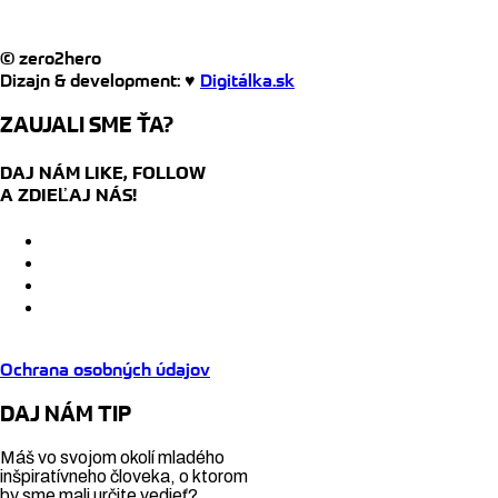
© zero2hero
Dizajn & development: ♥
Digitálka.sk
ZAUJALI SME ŤA?
DAJ NÁM LIKE, FOLLOW
A ZDIEĽAJ NÁS!
Ochrana osobných údajov
DAJ NÁM TIP
Máš vo svojom okolí mladého
inšpiratívneho človeka, o ktorom
by sme mali určite vedieť?