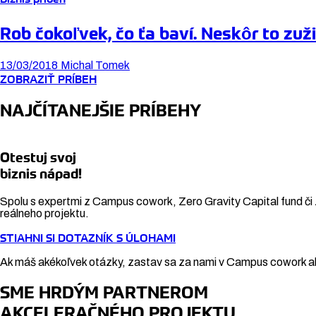
Rob čokoľvek, čo ťa baví. Neskôr to zuž
13/03/2018
Michal Tomek
ZOBRAZIŤ PRÍBEH
NAJČÍTANEJŠIE PRÍBEHY
Otestuj svoj
biznis nápad!
Spolu s expertmi z Campus cowork, Zero Gravity Capital fund či 
reálneho projektu.
STIAHNI SI DOTAZNÍK S ÚLOHAMI
Ak máš akékoľvek otázky, zastav sa za nami v Campus cowork al
SME HRDÝM PARTNEROM
AKCELERAČNÉHO PROJEKTU