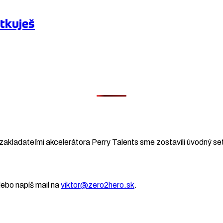
itkuješ
zakladateľmi akcelerátora Perry Talents sme zostavili úvodný set
ebo napíš mail na
viktor@zero2hero.sk
.