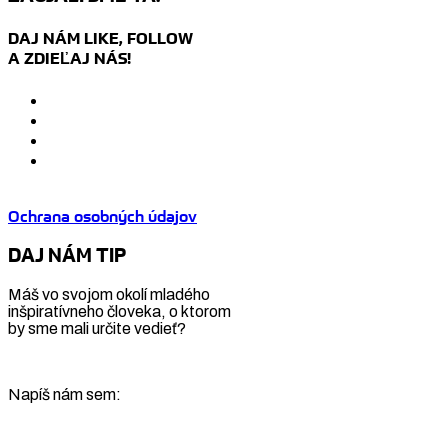
DAJ NÁM LIKE, FOLLOW
A ZDIEĽAJ NÁS!
Ochrana osobných údajov
DAJ NÁM TIP
Máš vo svojom okolí mladého
inšpiratívneho človeka, o ktorom
by sme mali určite vedieť?
Napíš nám sem: