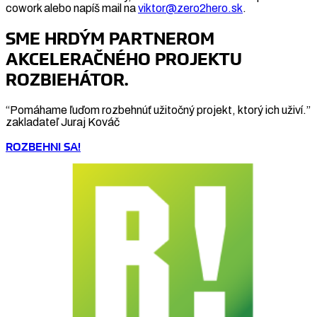
cowork alebo napíš mail na
viktor@zero2hero.sk
.
SME HRDÝM PARTNEROM
AKCELERAČNÉHO PROJEKTU
ROZBIEHÁTOR.
“Pomáhame ľuďom rozbehnúť užitočný projekt, ktorý ich uživí.”
zakladateľ Juraj Kováč
ROZBEHNI SA!