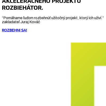
AKCELERAČNÉHO PROJEKTU
ROZBIEHÁTOR.
“Pomáhame ľuďom rozbehnúť užitočný projekt, ktorý ich uživí.”
zakladateľ Juraj Kováč
ROZBEHNI SA!