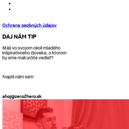
Ochrana osobných údajov
DAJ NÁM TIP
Máš vo svojom okolí mladého
inšpiratívneho človeka, o ktorom
by sme mali určite vedieť?
Napíš nám sem:
ahoj@zero2hero.sk