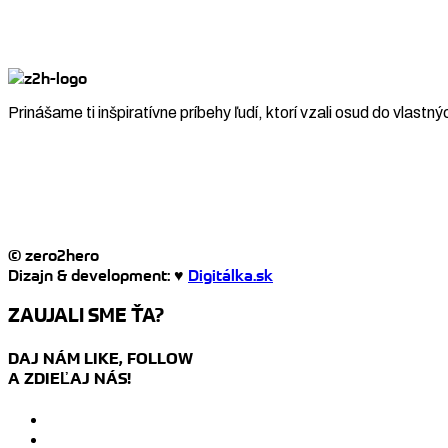
Prinášame ti inšpiratívne príbehy ľudí, ktorí vzali osud do vlastný
© zero2hero
Dizajn & development: ♥
Digitálka.sk
ZAUJALI SME ŤA?
DAJ NÁM LIKE, FOLLOW
A ZDIEĽAJ NÁS!