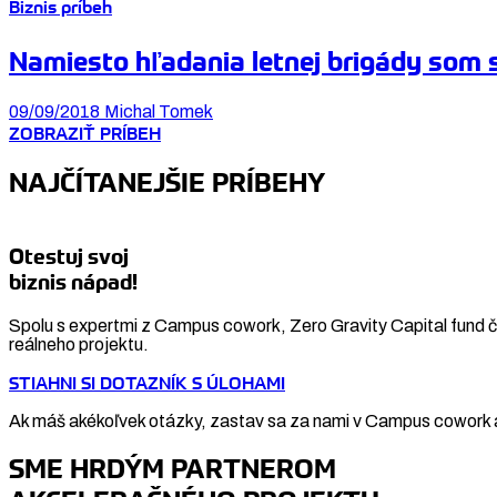
Biznis príbeh
Namiesto hľadania letnej brigády som s
09/09/2018
Michal Tomek
ZOBRAZIŤ PRÍBEH
NAJČÍTANEJŠIE PRÍBEHY
Otestuj svoj
biznis nápad!
Spolu s expertmi z Campus cowork, Zero Gravity Capital fund či
reálneho projektu.
STIAHNI SI DOTAZNÍK S ÚLOHAMI
Ak máš akékoľvek otázky, zastav sa za nami v Campus cowork a
SME HRDÝM PARTNEROM