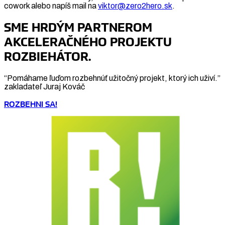
cowork alebo napíš mail na
viktor@zero2hero.sk
.
SME HRDÝM PARTNEROM
AKCELERAČNÉHO PROJEKTU
ROZBIEHÁTOR.
“Pomáhame ľuďom rozbehnúť užitočný projekt, ktorý ich uživí.”
zakladateľ Juraj Kováč
ROZBEHNI SA!