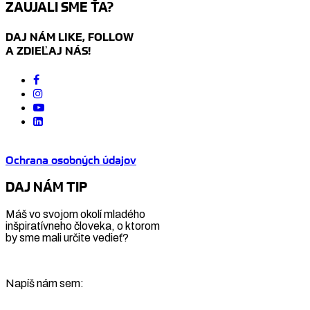
ZAUJALI SME ŤA?
DAJ NÁM LIKE, FOLLOW
A ZDIEĽAJ NÁS!
Ochrana osobných údajov
DAJ NÁM TIP
Máš vo svojom okolí mladého
inšpiratívneho človeka, o ktorom
by sme mali určite vedieť?
Napíš nám sem: