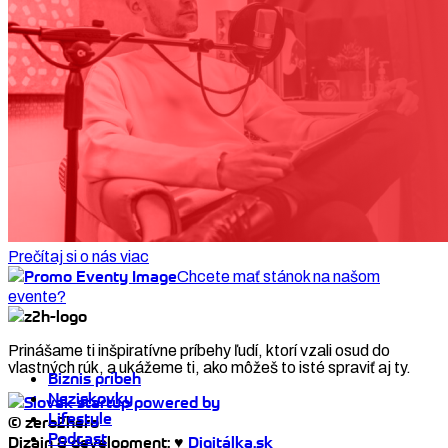
Prečítaj si o nás viac
Chcete mať stánok na našom
evente?
Prinášame ti inšpiratívne príbehy ľudí, ktorí vzali osud do
vlastných rúk, a ukážeme ti, ako môžeš to isté spraviť aj ty.
Biznis príbeh
Neziskovky
Lifestyle
© zero2hero
Podcast
Dizajn & development: ♥
Digitálka.sk