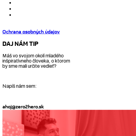
Ochrana osobných údajov
DAJ NÁM TIP
Máš vo svojom okolí mladého
inšpiratívneho človeka, o ktorom
by sme mali určite vedieť?
Napíš nám sem:
ahoj@zero2hero.sk