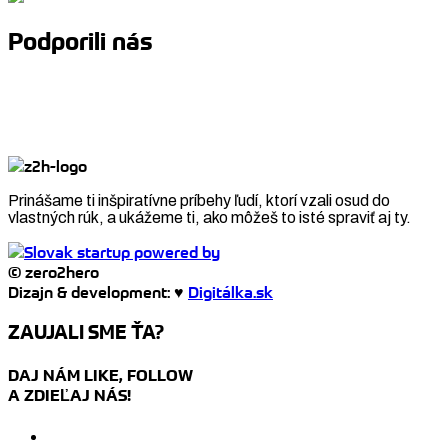
Podporili nás
Prinášame ti inšpiratívne príbehy ľudí, ktorí vzali osud do
vlastných rúk, a ukážeme ti, ako môžeš to isté spraviť aj ty.
© zero2hero
Dizajn & development: ♥
Digitálka.sk
ZAUJALI SME ŤA?
DAJ NÁM LIKE, FOLLOW
A ZDIEĽAJ NÁS!