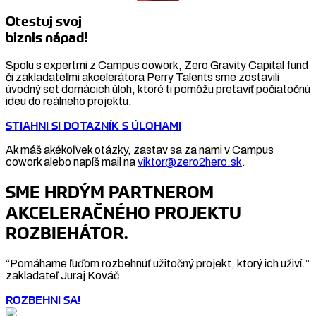
Otestuj svoj
biznis nápad!
Spolu s expertmi z Campus cowork, Zero Gravity Capital fund
či zakladateľmi akcelerátora Perry Talents sme zostavili
úvodný set domácich úloh, ktoré ti pomôžu pretaviť počiatočnú
ideu do reálneho projektu.
STIAHNI SI DOTAZNÍK S ÚLOHAMI
Ak máš akékoľvek otázky, zastav sa za nami v Campus
cowork alebo napíš mail na
viktor@zero2hero.sk
.
SME HRDÝM PARTNEROM
AKCELERAČNÉHO PROJEKTU
ROZBIEHÁTOR.
“Pomáhame ľuďom rozbehnúť užitočný projekt, ktorý ich uživí.”
zakladateľ Juraj Kováč
ROZBEHNI SA!